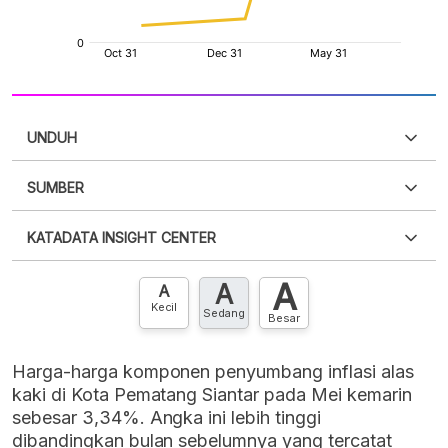
UNDUH
SUMBER
PDF
PNG
Silakan
login
untuk mengakses informasi ini
.
Belum
KATADATA INSIGHT CENTER
punya akun?
Silakan
Daftar sekarang
,
GRATIS!
XLS
EMBED
A
A
Hubungi sekarang »
A
Kecil
Sedang
Besar
Harga-harga komponen penyumbang inflasi alas
kaki di Kota Pematang Siantar pada Mei kemarin
sebesar 3,34%. Angka ini lebih tinggi
dibandingkan bulan sebelumnya yang tercatat