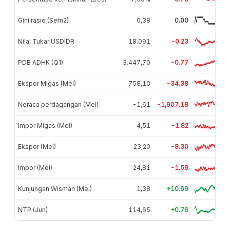
Gini rasio (Sem2)
0,38
0.00
Nilai Tukar USDIDR
18.091
-0.23
PDB ADHK (Q1)
3.447,70
-0.77
Ekspor Migas (Mei)
758,10
-34.38
Neraca perdagangan (Mei)
-1,61
-1,907.18
Impor Migas (Mei)
4,51
-1.82
Ekspor (Mei)
23,20
-8.30
Impor (Mei)
24,81
-1.59
Kunjungan Wisman (Mei)
1,38
+10.69
NTP (Jun)
114,65
+0.76