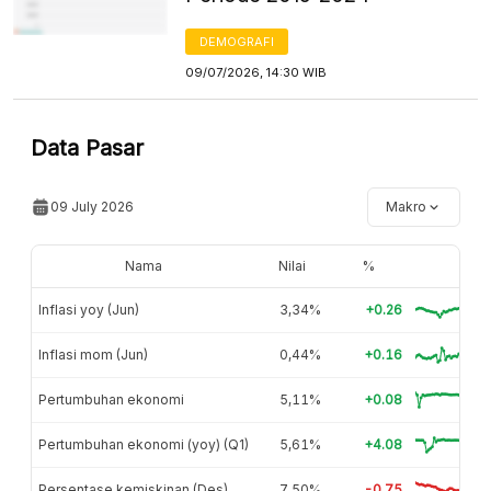
DEMOGRAFI
09/07/2026, 14:30 WIB
Data Pasar
09 July 2026
Makro
Nama
Nilai
%
Inflasi yoy (Jun)
3,34%
+0.26
Inflasi mom (Jun)
0,44%
+0.16
Pertumbuhan ekonomi
5,11%
+0.08
Pertumbuhan ekonomi (yoy) (Q1)
5,61%
+4.08
Persentase kemiskinan (Des)
7,50%
-0.75