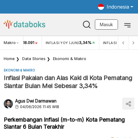
Indonesia
Masuk
Makro
18.091
3,34%
UKAR USD/IDR
INFLASI YOY (JUN)
INFLASI MOM (JUN
Home
Data Stories
Ekonomi & Makro
EKONOMI & MAKRO
Inflasi Pakaian dan Alas Kaki di Kota Pematang
Siantar Bulan Mei Sebesar 3,34%
Agus Dwi Darmawan
04/06/2026 11:45 WIB
Perkembangan Inflasi (m-to-m) Kota Pematang
Siantar 6 Bulan Terakhir