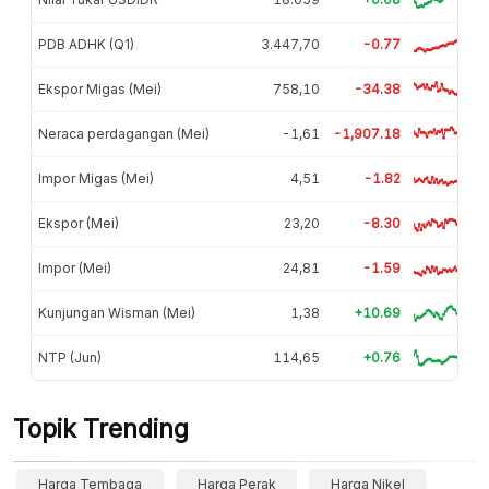
PDB ADHK (Q1)
3.447,70
-0.77
Ekspor Migas (Mei)
758,10
-34.38
Neraca perdagangan (Mei)
-1,61
-1,907.18
Impor Migas (Mei)
4,51
-1.82
Ekspor (Mei)
23,20
-8.30
Impor (Mei)
24,81
-1.59
Kunjungan Wisman (Mei)
1,38
+10.69
NTP (Jun)
114,65
+0.76
Topik Trending
Harga Tembaga
Harga Perak
Harga Nikel