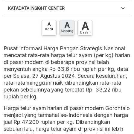
Silakan
login
untuk mengakses informasi ini
.
Belum
KATADATA INSIGHT CENTER
punya akun?
Silakan
Daftar sekarang
,
GRATIS!
XLS
EMBED
A
A
Hubungi sekarang »
A
Kecil
Sedang
Besar
Pusat Informasi Harga Pangan Strategis Nasional
mencatat rata-rata harga telur ayam (per kg) harian
di pasar modern di beberapa provinsi telah
menyentuh angka Rp 33,6 ribu rupiah per kg, data
per Selasa, 27 Agustus 2024. Secara keseluruhan,
rata-rata minggu ini naik dibandingkan rata-rata
pekan sebelumnya yang tercatat Rp. 33,22 ribu
rupiah per kg.
Harga telur ayam harian di pasar modern Gorontalo
menjadi yang termahal se-Indonesia dengan harga
jual Rp 47.200 rupiah per kg. Dibandingkan
sebulan lalu, harga telur ayam di provinsi ini lebih