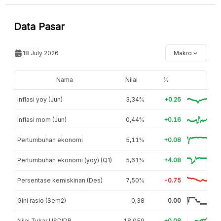
Data Pasar
18 July 2026
Makro
Nama
Nilai
%
Inflasi yoy (Jun)
3,34%
+0.26
Inflasi mom (Jun)
0,44%
+0.16
Pertumbuhan ekonomi
5,11%
+0.08
Pertumbuhan ekonomi (yoy) (Q1)
5,61%
+4.08
Persentase kemiskinan (Des)
7,50%
-0.75
Gini rasio (Sem2)
0,38
0.00
Nilai Tukar USDIDR
18.059
+0.08