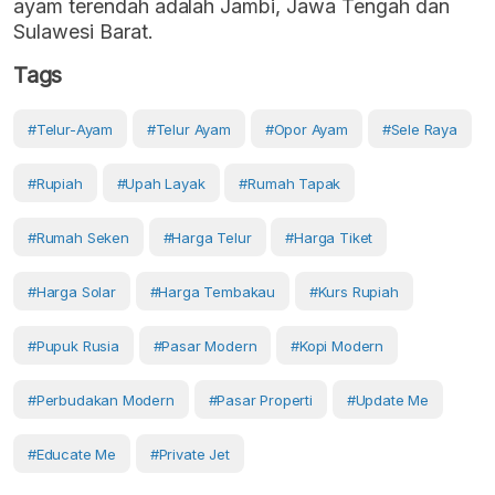
ayam terendah adalah Jambi, Jawa Tengah dan
Sulawesi Barat.
Tags
#telur-Ayam
#Telur Ayam
#opor Ayam
#Sele Raya
#Rupiah
#upah Layak
#rumah Tapak
#rumah Seken
#Harga Telur
#harga Tiket
#harga Solar
#harga Tembakau
#kurs Rupiah
#pupuk Rusia
#Pasar Modern
#kopi Modern
#perbudakan Modern
#Pasar Properti
#Update Me
#Educate Me
#private Jet