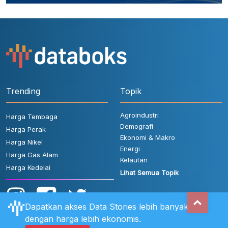
Trending
Topik
Agroindustri
Harga Tembaga
Demografi
Harga Perak
Ekonomi & Makro
Harga Nikel
Energi
Harga Gas Alam
Kelautan
Harga Kedelai
Lihat Semua Topik
Dapatkan akses Data Stories lebih banyak
dengan harga lebih ekonomis.