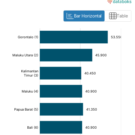
Bar Horizontal
Table
:
:
[/]
[/]
[bold]
[bold]