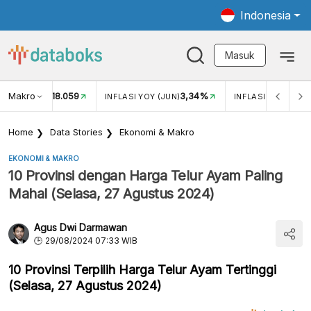
Indonesia
Masuk
Makro
18.059
3,34%
UKAR USD/IDR
INFLASI YOY (JUN)
INFLASI MOM (JUN
Home
Data Stories
Ekonomi & Makro
EKONOMI & MAKRO
10 Provinsi dengan Harga Telur Ayam Paling
Mahal (Selasa, 27 Agustus 2024)
Agus Dwi Darmawan
29/08/2024 07:33 WIB
10 Provinsi Terpilih Harga Telur Ayam Tertinggi
(Selasa, 27 Agustus 2024)