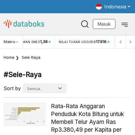
Indonesia
Masuk
Makro
1,38
17.916
JUNGAN WISMAN (MEI)
NILAI TUKAR USD/IDR
INFLASI Y
Home
Sele Raya
#sele-Raya
Sort by
Rata-Rata Anggaran
Penduduk Kota Bitung untuk
Membeli Telur Ayam Ras
Rp3.380,49 per Kapita per