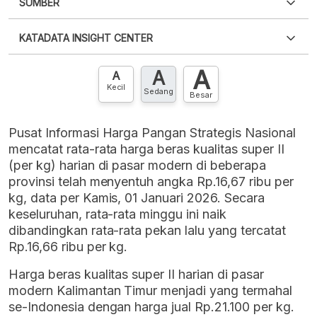
SUMBER
PDF
PNG
Silakan
login
untuk mengakses informasi ini
.
Belum
KATADATA INSIGHT CENTER
punya akun?
Silakan
Daftar sekarang
,
GRATIS!
XLS
EMBED
A
A
Hubungi sekarang »
A
Kecil
Sedang
Besar
Pusat Informasi Harga Pangan Strategis Nasional
mencatat rata-rata harga beras kualitas super II
(per kg) harian di pasar modern di beberapa
provinsi telah menyentuh angka Rp.16,67 ribu per
kg, data per Kamis, 01 Januari 2026. Secara
keseluruhan, rata-rata minggu ini naik
dibandingkan rata-rata pekan lalu yang tercatat
Rp.16,66 ribu per kg.
Harga beras kualitas super II harian di pasar
modern Kalimantan Timur menjadi yang termahal
se-Indonesia dengan harga jual Rp.21.100 per kg.