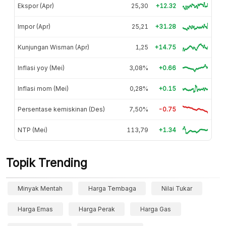
Ekspor (Apr)
25,30
+12.32
Impor (Apr)
25,21
+31.28
Kunjungan Wisman (Apr)
1,25
+14.75
Inflasi yoy (Mei)
3,08%
+0.66
Inflasi mom (Mei)
0,28%
+0.15
Persentase kemiskinan (Des)
7,50%
-0.75
NTP (Mei)
113,79
+1.34
Topik Trending
Minyak Mentah
Harga Tembaga
Nilai Tukar
Harga Emas
Harga Perak
Harga Gas