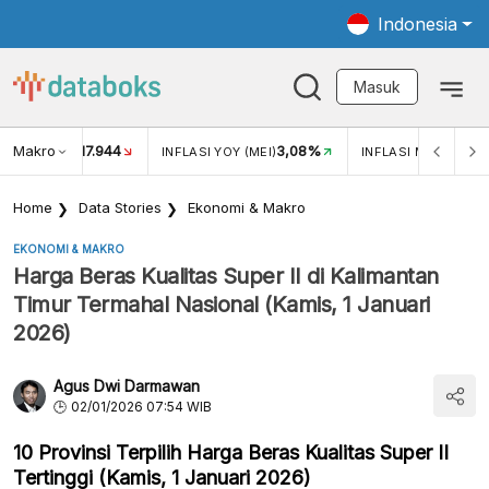
Indonesia
Masuk
Makro
17.944
3,08%
UKAR USD/IDR
INFLASI YOY (MEI)
INFLASI MOM (MEI)
Home
Data Stories
Ekonomi & Makro
EKONOMI & MAKRO
Harga Beras Kualitas Super II di Kalimantan
Timur Termahal Nasional (Kamis, 1 Januari
2026)
Agus Dwi Darmawan
02/01/2026 07:54 WIB
10 Provinsi Terpilih Harga Beras Kualitas Super II
Tertinggi (Kamis, 1 Januari 2026)