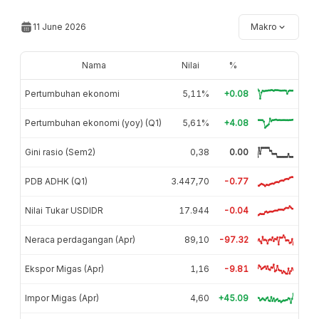
11 June 2026
Makro
Nama
Nilai
%
Pertumbuhan ekonomi
5,11%
+0.08
Pertumbuhan ekonomi (yoy) (Q1)
5,61%
+4.08
Gini rasio (Sem2)
0,38
0.00
PDB ADHK (Q1)
3.447,70
-0.77
Nilai Tukar USDIDR
17.944
-0.04
Neraca perdagangan (Apr)
89,10
-97.32
Ekspor Migas (Apr)
1,16
-9.81
Impor Migas (Apr)
4,60
+45.09