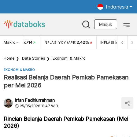
Indonesia
Masuk
Makro
17.714
2,42%
KAR USD/IDR
INFLASI YOY (APR)
INFLASI MOM (APR)
Home
Data Stories
Ekonomi & Makro
EKONOMI & MAKRO
Realisasi Belanja Daerah Pemkab Pamekasan
per Mei 2026
Irfan Fadhlurrahman
25/05/2026 11:47 WIB
Rincian Belanja Daerah Pemkab Pamekasan (Mei
2026)