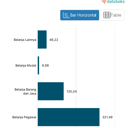
Bar Horizontal
Table
:
:
[/]
[/]
[bold]
[bold]