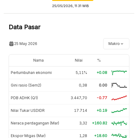
25/05/2026, 11:31 WIB
Data Pasar
25 May 2026
Makro
Nama
Nilai
%
Pertumbuhan ekonomi
5,11%
+0.08
Gini rasio (Sem2)
0,38
0.00
PDB ADHK (Q1)
3.447,70
-0.77
Nilai Tukar USDIDR
17.714
+0.19
Neraca perdagangan (Mar)
3,32
+160.82
Ekspor Migas (Mar)
1,28
+18.60