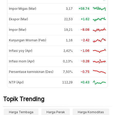
Impor Migas (Mar)
3,17
+58.74
Ekspor (Mar)
22,53
+1.62
Impor (Mar)
19,21
-8.08
Kunjungan Wisman (Feb)
1,16
-2.42
Inflasi yoy (Apr)
2,42%
-1.06
Inflasi mom (Apr)
0,13%
-0.28
Persentase kemiskinan (Des)
7,50%
-0.75
NTP (Apr)
112,29
+0.43
Topik Trending
Harga Tembaga
Harga Perak
Harga Komoditas