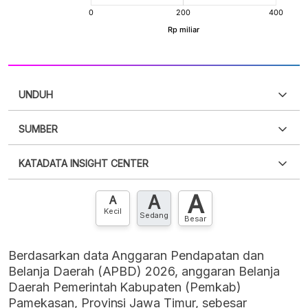
UNDUH
SUMBER
PDF
PNG
Silakan
login
untuk mengakses informasi ini
.
Belum
KATADATA INSIGHT CENTER
punya akun?
Silakan
Daftar sekarang
,
GRATIS!
XLS
EMBED
A
A
Hubungi sekarang »
A
Kecil
Sedang
Besar
Berdasarkan data Anggaran Pendapatan dan
Belanja Daerah (APBD) 2026, anggaran Belanja
Daerah Pemerintah Kabupaten (Pemkab)
Pamekasan, Provinsi Jawa Timur, sebesar