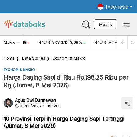
Indonesia
Masuk
Makro
18
3,08%
0,2
UKAR USD/IDR
INFLASI YOY (MEI)
INFLASI MOM (MEI)
Home
Data Stories
Ekonomi & Makro
EKONOMI & MAKRO
Harga Daging Sapi di Riau Rp.198,25 Ribu per
Kg (Jumat, 8 Mei 2026)
Agus Dwi Darmawan
09/05/2026 15:39 WIB
10 Provinsi Terpilih Harga Daging Sapi Tertinggi
(Jumat, 8 Mei 2026)