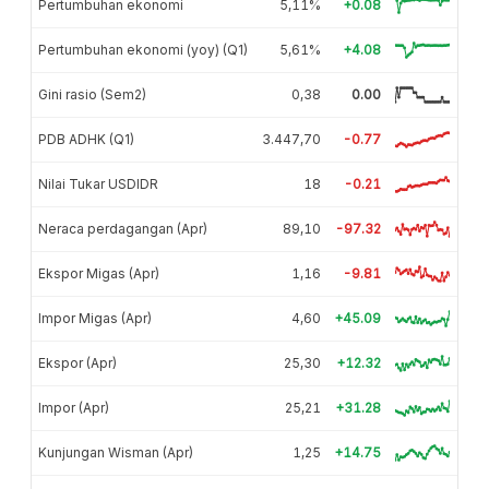
Pertumbuhan ekonomi
5,11%
+0.08
Pertumbuhan ekonomi (yoy) (Q1)
5,61%
+4.08
Gini rasio (Sem2)
0,38
0.00
PDB ADHK (Q1)
3.447,70
-0.77
Nilai Tukar USDIDR
18
-0.21
Neraca perdagangan (Apr)
89,10
-97.32
Ekspor Migas (Apr)
1,16
-9.81
Impor Migas (Apr)
4,60
+45.09
Ekspor (Apr)
25,30
+12.32
Impor (Apr)
25,21
+31.28
Kunjungan Wisman (Apr)
1,25
+14.75