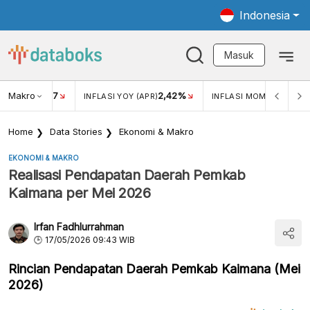
Indonesia
Masuk
Makro
17
2,42%
0,4
KAR USD/IDR
INFLASI YOY (APR)
INFLASI MOM (MAR)
Home
Data Stories
Ekonomi & Makro
EKONOMI & MAKRO
Realisasi Pendapatan Daerah Pemkab
Kaimana per Mei 2026
Irfan Fadhlurrahman
17/05/2026 09:43 WIB
Rincian Pendapatan Daerah Pemkab Kaimana (Mei
2026)