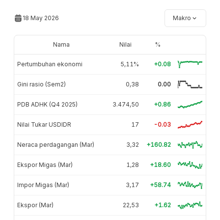
18 May 2026
Makro
Nama
Nilai
%
Pertumbuhan ekonomi
5,11%
+0.08
Gini rasio (Sem2)
0,38
0.00
PDB ADHK (Q4 2025)
3.474,50
+0.86
Nilai Tukar USDIDR
17
-0.03
Neraca perdagangan (Mar)
3,32
+160.82
Ekspor Migas (Mar)
1,28
+18.60
Impor Migas (Mar)
3,17
+58.74
Ekspor (Mar)
22,53
+1.62