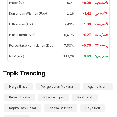
Impor (Mar)
19,21
-8.08
Kunjungan Wisman (Feb)
1,16
-2.42
Inflasi yoy (Apr)
2,42%
-1.06
Inflasi mom (Mar)
0,41%
-0.27
Persentase kemiskinan (Des)
7,50%
-0.75
NTP (Apr)
112,29
+0.43
Topik Trending
Harga Emas
Pengeluaran Makanan
Agama Islam
Pelaku Usaha
Nilai Kerugian
Real Estat
Kapitalisasi Pasar
Angka Stunting
Daya Beli