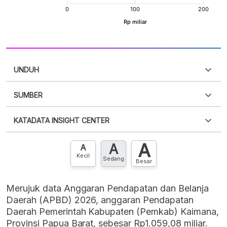
UNDUH
SUMBER
PDF
PNG
Silakan
login
untuk mengakses informasi ini
.
Belum
KATADATA INSIGHT CENTER
punya akun?
Silakan
Daftar sekarang
,
GRATIS!
XLS
EMBED
A
A
Hubungi sekarang »
A
Kecil
Sedang
Besar
Merujuk data Anggaran Pendapatan dan Belanja
Daerah (APBD) 2026, anggaran Pendapatan
Daerah Pemerintah Kabupaten (Pemkab) Kaimana,
Provinsi Papua Barat, sebesar Rp1.059,08 miliar.