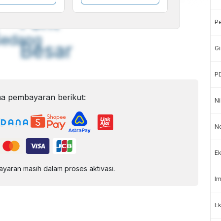
A
A
ont
Font
P
Sedang
Besar
Gi
P
a pembayaran berikut:
Ni
N
Ek
aran masih dalam proses aktivasi.
Im
Ek