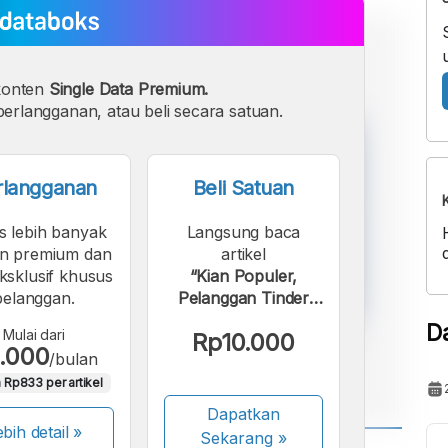
konten
Single Data Premium.
erlangganan, atau beli secara satuan.
rlangganan
Beli Satuan
s lebih banyak
Langsung baca
n premium dan
artikel
eksklusif khusus
“Kian Populer,
pelanggan.
Pelanggan Tinder
Naik Lagi pada
D
Mulai dari
Rp10.000
Kuartal I 2022”.
.000
/bulan
 Rp833 per artikel
Dapatkan
bih detail »
Sekarang
»