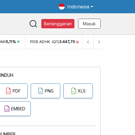
Indonesia
Berlangganan
Masuk
OMI
5,11%
PDB ADHK (Q1)
3.447,70
GINI RASIO (SEM2)
0,38
UNDUH
PDF
PNG
XLS
EMBED
SUMBER