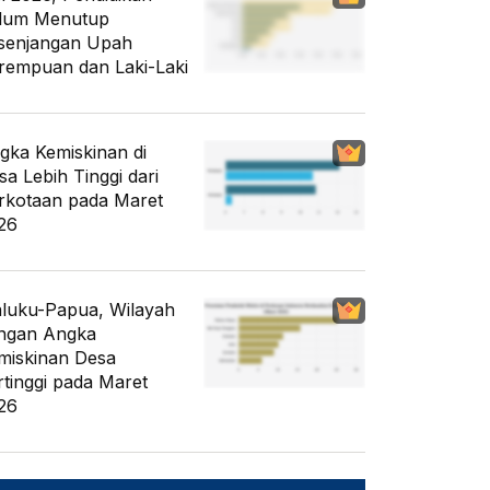
lum Menutup
senjangan Upah
rempuan dan Laki-Laki
gka Kemiskinan di
sa Lebih Tinggi dari
rkotaan pada Maret
26
luku-Papua, Wilayah
ngan Angka
miskinan Desa
rtinggi pada Maret
26