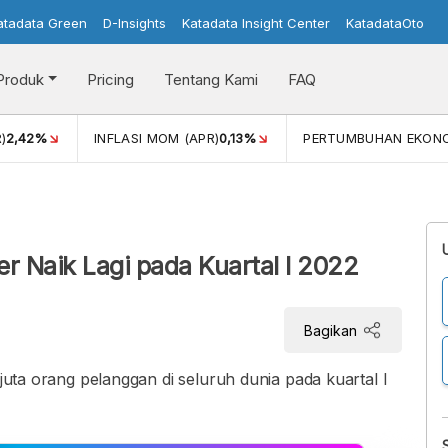
atadata Green
D-Insights
Katadata Insight Center
KatadataOto
Produk
Pricing
Tentang Kami
FAQ
)
2,42%
INFLASI MOM (APR)
0,13%
PERTUMBUHAN EKON
er Naik Lagi pada Kuartal I 2022
Bagikan
 juta orang pelanggan di seluruh dunia pada kuartal I