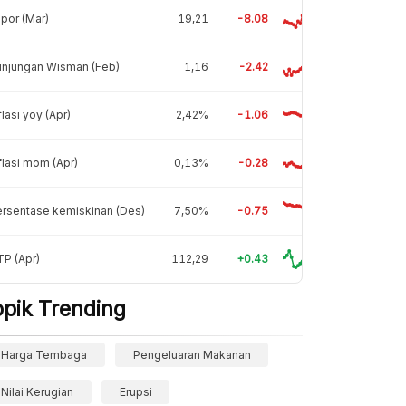
por (Mar)
19,21
-8.08
unjungan Wisman (Feb)
1,16
-2.42
flasi yoy (Apr)
2,42%
-1.06
flasi mom (Apr)
0,13%
-0.28
rsentase kemiskinan (Des)
7,50%
-0.75
P (Apr)
112,29
+0.43
opik Trending
Harga Tembaga
Pengeluaran Makanan
Nilai Kerugian
Erupsi