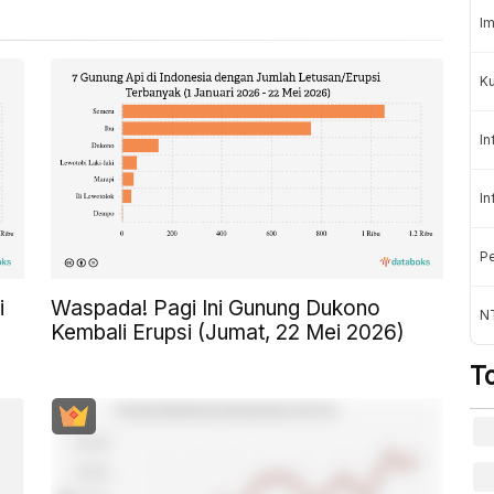
Im
K
In
In
Pe
i
Waspada! Pagi Ini Gunung Dukono
NT
Kembali Erupsi (Jumat, 22 Mei 2026)
T