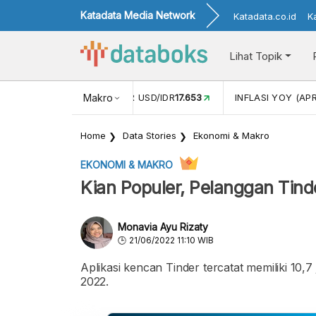
Katadata Media Network
Katadata.co.id
K
Lihat Topik
 (FEB)
1,16
NILAI TUKAR USD/IDR
Makro
17.653
INFLASI YOY (APR
Home
Data Stories
Ekonomi & Makro
EKONOMI & MAKRO
Kian Populer, Pelanggan Tind
Monavia Ayu Rizaty
21/06/2022 11:10 WIB
Aplikasi kencan Tinder tercatat memiliki 10,7
2022.