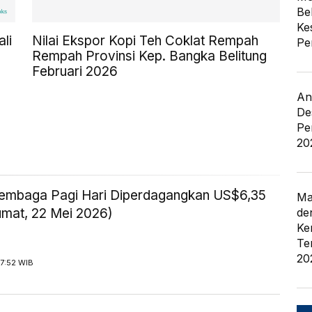
Be
Ke
li
Nilai Ekspor Kopi Teh Coklat Rempah
Pe
Rempah Provinsi Kep. Bangka Belitung
Februari 2026
An
De
Pe
20
embaga Pagi Hari Diperdagangkan US$6,35
Ma
de
umat, 22 Mei 2026)
Ke
Te
20
7:52 WIB