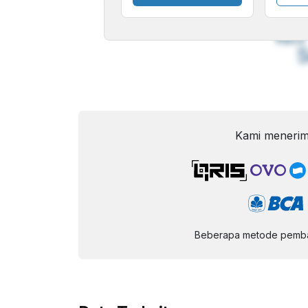
A
Font
F
Kecil
Kami menerim
Beberapa metode pembay