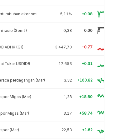
ertumbuhan ekonomi
5,11%
+0.08
ni rasio (Sem2)
0,38
0.00
DB ADHK (Q1)
3.447,70
-0.77
lai Tukar USDIDR
17.653
+0.31
eraca perdagangan (Mar)
3,32
+160.82
spor Migas (Mar)
1,28
+18.60
por Migas (Mar)
3,17
+58.74
spor (Mar)
22,53
+1.62