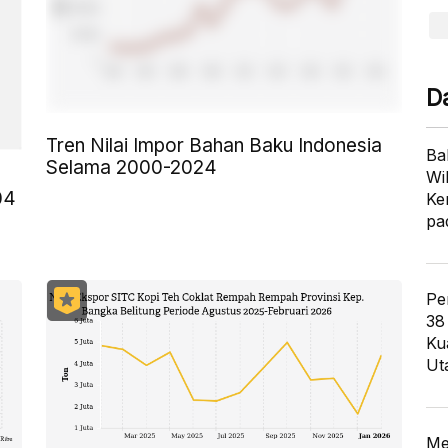
D
Tren Nilai Impor Bahan Baku Indonesia
Ba
Selama 2000-2024
Wi
04
Ke
pa
Pe
38
Ku
Ut
Me