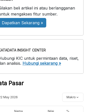
Silakan beli artikel ini atau berlangganan
untuk mengakses fitur sumber.
Dapatkan Sekarang »
KATADATA INSIGHT CENTER
Hubungi KIC untuk permintaan data, riset,
dan analisis.
Hubungi sekarang »
ata Pasar
22 May 2026
Makro
Nama
Nilai
%