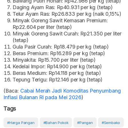
Bawang Putih Honan: Rp42.986 per kg (tetap)
Daging Ayam Ras: Rp40.931 per kg (tetap)
Telur Ayam Ras: Rp26.833 per kg (naik 0,15%)
Minyak Goreng Sawit Kemasan Premium:
Rp22.604 per liter (tetap)
Minyak Goreng Sawit Curah: Rp21.350 per liter
(tetap)
Gula Pasir Curah: Rp18.479 per kg (tetap)
Beras Premium: Rp16.289 per kg (tetap)
Minyakita: Rp15.700 per liter (tetap)
Kedelai Impor: Rp14.900 per kg (tetap)
Beras Medium: Rp14.118 per kg (tetap)
Tepung Terigu: Rp12.146 per kg (tetap)
(Baca:
Cabai Merah Jadi Komoditas Penyumbang
Inflasi Bulanan RI pada Mei 2026
)
Tags
#Harga Pangan
#Bahan Pokok
#Pangan
#Sembako