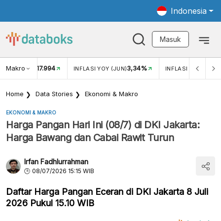
Indonesia
Masuk
Makro
17.994
3,34%
UKAR USD/IDR
INFLASI YOY (JUN)
INFLASI MOM (JUN
Home
Data Stories
Ekonomi & Makro
EKONOMI & MAKRO
Harga Pangan Hari Ini (08/7) di DKI Jakarta:
Harga Bawang dan Cabai Rawit Turun
Irfan Fadhlurrahman
08/07/2026 15:15 WIB
Daftar Harga Pangan Eceran di DKI Jakarta 8 Juli
2026 Pukul 15.10 WIB