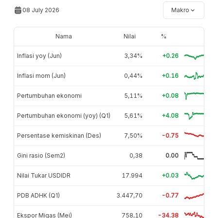
08 July 2026
Makro
Nama
Nilai
%
Inflasi yoy (Jun)
3,34%
+0.26
Inflasi mom (Jun)
0,44%
+0.16
Pertumbuhan ekonomi
5,11%
+0.08
Pertumbuhan ekonomi (yoy) (Q1)
5,61%
+4.08
Persentase kemiskinan (Des)
7,50%
-0.75
Gini rasio (Sem2)
0,38
0.00
Nilai Tukar USDIDR
17.994
+0.03
PDB ADHK (Q1)
3.447,70
-0.77
Ekspor Migas (Mei)
758,10
-34.38