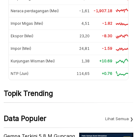
Neraca perdagangan (Mei)
-1,61
-1,907.18
Impor Migas (Mei)
4,51
-1.82
Ekspor (Mei)
23,20
-8.30
Impor (Mei)
24,81
-1.59
Kunjungan Wisman (Mei)
1,38
+10.69
NTP (Jun)
114,65
+0.76
Topik Trending
Data Populer
Lihat Semua
Gempa Terkini 5,8 M Guncang