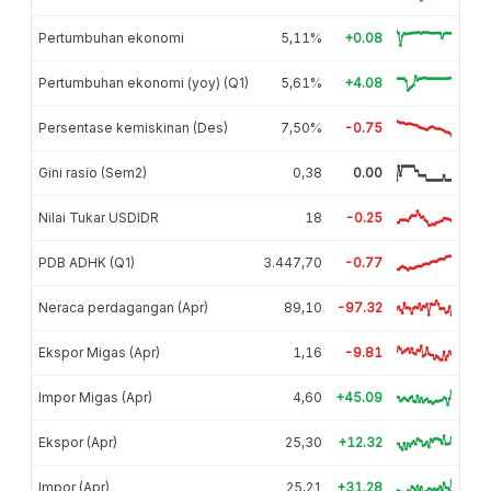
Pertumbuhan ekonomi
5,11%
+0.08
Pertumbuhan ekonomi (yoy) (Q1)
5,61%
+4.08
Persentase kemiskinan (Des)
7,50%
-0.75
Gini rasio (Sem2)
0,38
0.00
Nilai Tukar USDIDR
18
-0.25
PDB ADHK (Q1)
3.447,70
-0.77
Neraca perdagangan (Apr)
89,10
-97.32
Ekspor Migas (Apr)
1,16
-9.81
Impor Migas (Apr)
4,60
+45.09
Ekspor (Apr)
25,30
+12.32
Impor (Apr)
25,21
+31.28