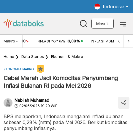
Indonesia
Masuk
Makro
18
3,08%
0,2
UKAR USD/IDR
INFLASI YOY (MEI)
INFLASI MOM (MEI)
Home
Data Stories
Ekonomi & Makro
EKONOMI & MAKRO
Cabai Merah Jadi Komoditas Penyumbang
Inflasi Bulanan RI pada Mei 2026
Nabilah Muhamad
02/06/2026 19:20 WIB
BPS melaporkan, Indonesia mengalami inflasi bulanan
sebesar 0,28% (mtm) pada Mei 2026. Berikut komoditas
penyumbang inflasinya.