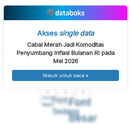
Akses
single data
Cabai Merah Jadi Komoditas
Penyumbang Inflasi Bulanan RI pada
Mei 2026
Masuk untuk baca
»
A
A
A
Font
Font
Font
Kecil
Sedang
Besar