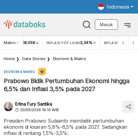
Indonesia
Masuk
Makro
18.059
3,34%
UKAR USD/IDR
INFLASI YOY (JUN)
INFLASI MOM (JUN
Home
Data Stories
Ekonomi & Makro
EKONOMI & MAKRO
Prabowo Bidik Pertumbuhan Ekonomi hingga
6,5% dan Inflasi 3,5% pada 2027
Erlina Fury Santika
20/05/2026 19:10 WIB
Presiden Prabowo Subianto membidik pertumbuhan
ekonomi di kisaran 5,8%-6,5% pada 2027. Sedangkan
inflasi di rentang 1,5%-3,5%.