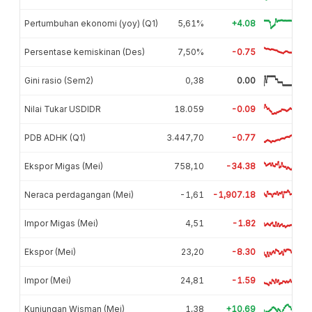
Pertumbuhan ekonomi (yoy) (Q1)
5,61%
+4.08
Persentase kemiskinan (Des)
7,50%
-0.75
Gini rasio (Sem2)
0,38
0.00
Nilai Tukar USDIDR
18.059
-0.09
PDB ADHK (Q1)
3.447,70
-0.77
Ekspor Migas (Mei)
758,10
-34.38
Neraca perdagangan (Mei)
-1,61
-1,907.18
Impor Migas (Mei)
4,51
-1.82
Ekspor (Mei)
23,20
-8.30
Impor (Mei)
24,81
-1.59
Kunjungan Wisman (Mei)
1,38
+10.69