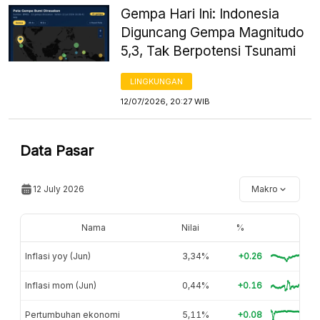
Gempa Hari Ini: Indonesia
Diguncang Gempa Magnitudo
5,3, Tak Berpotensi Tsunami
LINGKUNGAN
12/07/2026, 20:27 WIB
Data Pasar
12 July 2026
Makro
Nama
Nilai
%
Inflasi yoy (Jun)
3,34%
+0.26
Inflasi mom (Jun)
0,44%
+0.16
Pertumbuhan ekonomi
5,11%
+0.08