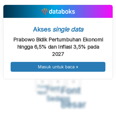
Akses
single data
Prabowo Bidik Pertumbuhan Ekonomi
hingga 6,5% dan Inflasi 3,5% pada
2027
Masuk untuk baca
»
A
A
A
Font
Font
Font
Kecil
Sedang
Besar