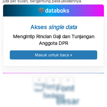
juta per bulan, bergantung pada jabatannya.
Akses
single data
Mengintip Rincian Gaji dan Tunjangan
Anggota DPR
Masuk untuk baca
»
A
A
A
Font
Font
Font
Kecil
Sedang
Besar