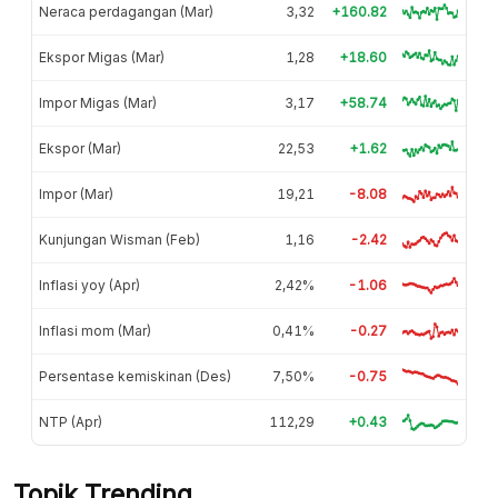
Neraca perdagangan (Mar)
3,32
+160.82
Ekspor Migas (Mar)
1,28
+18.60
Impor Migas (Mar)
3,17
+58.74
Ekspor (Mar)
22,53
+1.62
Impor (Mar)
19,21
-8.08
Kunjungan Wisman (Feb)
1,16
-2.42
Inflasi yoy (Apr)
2,42%
-1.06
Inflasi mom (Mar)
0,41%
-0.27
Persentase kemiskinan (Des)
7,50%
-0.75
NTP (Apr)
112,29
+0.43
Topik Trending