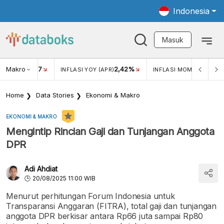
Indonesia
Masuk
Makro
17
2,42%
0,4
KAR USD/IDR
INFLASI YOY (APR)
INFLASI MOM (MAR)
Home
Data Stories
Ekonomi & Makro
EKONOMI & MAKRO
Mengintip Rincian Gaji dan Tunjangan Anggota
DPR
Adi Ahdiat
20/08/2025 11:00 WIB
Menurut perhitungan Forum Indonesia untuk
Transparansi Anggaran (FITRA), total gaji dan tunjangan
anggota DPR berkisar antara Rp66 juta sampai Rp80