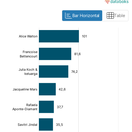
Bar Horizontal
Table
:
:
[/]
[/]
[bold]
[bold]