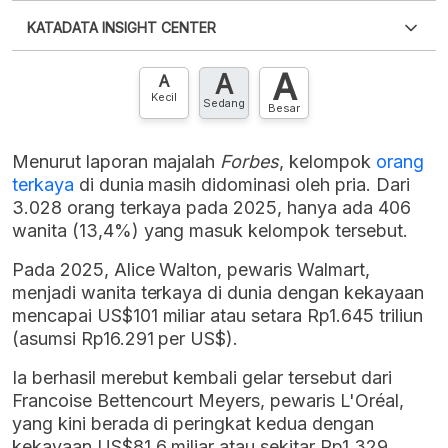
Silakan
login
untuk mengakses informasi ini
.
Belum
KATADATA INSIGHT CENTER
punya akun?
Silakan
Daftar sekarang
,
GRATIS!
XLS
EMBED
A
A
Hubungi sekarang »
A
Kecil
Sedang
Besar
Menurut laporan majalah
Forbes
, kelompok
orang
terkaya
di dunia masih didominasi oleh pria. D
ari
3.028 orang terkaya pada 2025, hanya ada
406
wanita (13,4%) yang masuk kelompok tersebut.
Pada 2025, Alice Walton, pewaris Walmart,
menjadi wanita terkaya di dunia dengan kekayaan
mencapai US$101 miliar atau setara Rp1.645 triliun
(asumsi Rp16.291 per US$).
Ia berhasil merebut kembali gelar tersebut dari
Francoise Bettencourt Meyers, pewaris L'Oréal,
yang kini berada di peringkat kedua dengan
kekayaan US$81,6 miliar atau sekitar Rp1.329