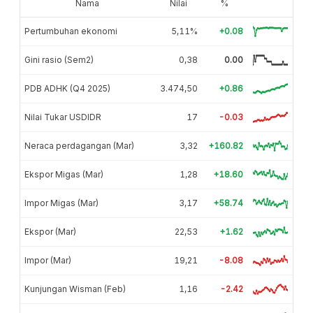
Nama
Nilai
%
Pertumbuhan ekonomi
5,11%
+0.08
Gini rasio (Sem2)
0,38
0.00
PDB ADHK (Q4 2025)
3.474,50
+0.86
Nilai Tukar USDIDR
17
-0.03
Neraca perdagangan (Mar)
3,32
+160.82
Ekspor Migas (Mar)
1,28
+18.60
Impor Migas (Mar)
3,17
+58.74
Ekspor (Mar)
22,53
+1.62
Impor (Mar)
19,21
-8.08
Kunjungan Wisman (Feb)
1,16
-2.42