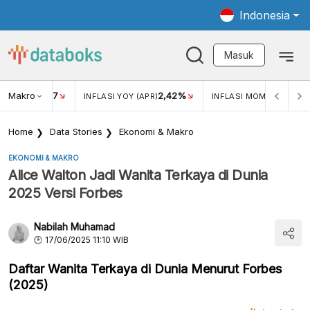
Indonesia
Masuk
Makro
17
2,42%
0,4
KAR USD/IDR
INFLASI YOY (APR)
INFLASI MOM (MAR)
Home
Data Stories
Ekonomi & Makro
EKONOMI & MAKRO
Alice Walton Jadi Wanita Terkaya di Dunia
2025 Versi Forbes
Nabilah Muhamad
17/06/2025 11:10 WIB
Daftar Wanita Terkaya di Dunia Menurut Forbes
(2025)