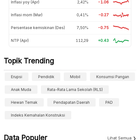
Inflasi yoy (Apr)
2,42%
-1.06
Inflasi mom (Mar)
0,41%
-0.27
Persentase kemiskinan (Des)
7,50%
-0.75
NTP (Apr)
112,29
+0.43
Topik Trending
Erupsi
Pendidik
Mobil
Konsumsi Pangan
Anak Muda
Rata-Rata Lama Sekolah (RLS)
Hewan Ternak
Pendapatan Daerah
PAD
Indeks Kemahalan Konstruksi
Data Populer
Lihat Semua