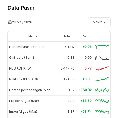
Data Pasar
23 May 2026
Makro
Nama
Nilai
%
Pertumbuhan ekonomi
5,11%
+0.08
Gini rasio (Sem2)
0,38
0.00
PDB ADHK (Q1)
3.447,70
-0.77
Nilai Tukar USDIDR
17.653
+0.31
Neraca perdagangan (Mar)
3,32
+160.82
Ekspor Migas (Mar)
1,28
+18.60
Impor Migas (Mar)
3,17
+58.74