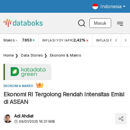
Indonesia
Masuk
Makro
17.653
2,42%
KAR USD/IDR
INFLASI YOY (APR)
INFLASI MOM (APR)
Home
Data Stories
Ekonomi & Makro
EKONOMI & MAKRO
Ekonomi RI Tergolong Rendah Intensitas Emisi
di ASEAN
Adi Ahdiat
09/01/2025 16:31 WIB