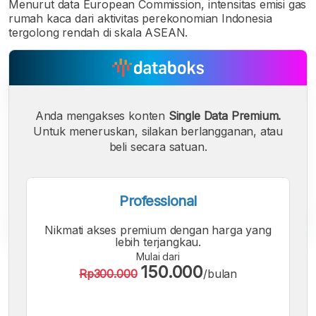
Menurut data European Commission, intensitas emisi gas
rumah kaca dari aktivitas perekonomian Indonesia
tergolong rendah di skala ASEAN.
Anda mengakses konten
Single Data Premium.
Untuk meneruskan, silakan berlangganan, atau
beli secara satuan.
Professional
Nikmati akses premium dengan harga yang
lebih terjangkau.
Mulai dari
A
A
A
150.000
Rp300.000
/bulan
Font
Font
Font
Kecil
Sedang