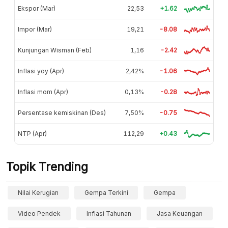
Ekspor (Mar)
22,53
+1.62
Impor (Mar)
19,21
-8.08
Kunjungan Wisman (Feb)
1,16
-2.42
Inflasi yoy (Apr)
2,42%
-1.06
Inflasi mom (Apr)
0,13%
-0.28
Persentase kemiskinan (Des)
7,50%
-0.75
NTP (Apr)
112,29
+0.43
Topik Trending
Nilai Kerugian
Gempa Terkini
Gempa
Video Pendek
Inflasi Tahunan
Jasa Keuangan