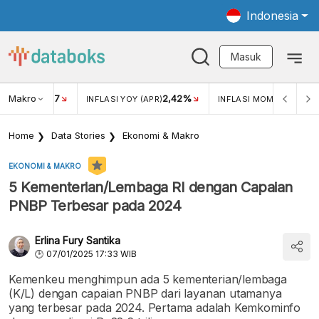
Indonesia
Masuk
Makro
17
2,42%
0,4
KAR USD/IDR
INFLASI YOY (APR)
INFLASI MOM (MAR)
Home
Data Stories
Ekonomi & Makro
EKONOMI & MAKRO
5 Kementerian/Lembaga RI dengan Capaian
PNBP Terbesar pada 2024
Erlina Fury Santika
07/01/2025 17:33 WIB
Kemenkeu menghimpun ada 5 kementerian/lembaga
(K/L) dengan capaian PNBP dari layanan utamanya
yang terbesar pada 2024. Pertama adalah Kemkominfo