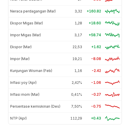
Neraca perdagangan (Mar)
3,32
+160.82
Ekspor Migas (Mar)
1,28
+18.60
Impor Migas (Mar)
3,17
+58.74
Ekspor (Mar)
22,53
+1.62
Impor (Mar)
19,21
-8.08
Kunjungan Wisman (Feb)
1,16
-2.42
Inflasi yoy (Apr)
2,42%
-1.06
Inflasi mom (Mar)
0,41%
-0.27
Persentase kemiskinan (Des)
7,50%
-0.75
NTP (Apr)
112,29
+0.43