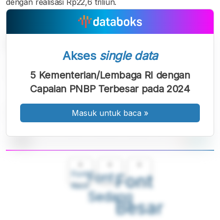
dengan realisasi Rp22,6 triliun.
Akses
single data
5 Kementerian/Lembaga RI dengan
Capaian PNBP Terbesar pada 2024
Masuk untuk baca
»
A
A
A
Font
Font
Font
Kecil
Sedang
Besar