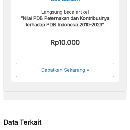
Langsung baca artikel
“Nilai PDB Peternakan dan Kontribusinya
terhadap PDB Indonesia 2010-2023”.
Kami menerima pembayaran berikut:
Rp10.000
Dapatkan Sekarang
»
Beberapa metode pembayaran masih dalam
proses aktivasi.
Data Terkait