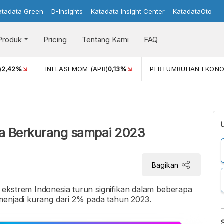
atadata Green
D-Insights
Katadata Insight Center
KatadataOto
Produk
Pricing
Tentang Kami
FAQ
)
2,42%
INFLASI MOM (APR)
0,13%
PERTUMBUHAN EKONO
ia Berkurang sampai 2023
Bagikan
ekstrem Indonesia turun signifikan dalam beberapa
menjadi kurang dari 2% pada tahun 2023.