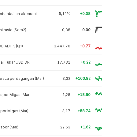
ertumbuhan ekonomi
5,11%
+0.08
ni rasio (Sem2)
0,38
0.00
DB ADHK (Q1)
3.447,70
-0.77
lai Tukar USDIDR
17.731
+0.22
eraca perdagangan (Mar)
3,32
+160.82
spor Migas (Mar)
1,28
+18.60
por Migas (Mar)
3,17
+58.74
spor (Mar)
22,53
+1.62