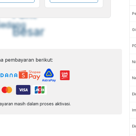
A
A
ont
Font
P
Sedang
Besar
Gi
P
a pembayaran berikut:
Ni
N
Ek
aran masih dalam proses aktivasi.
Im
Ek