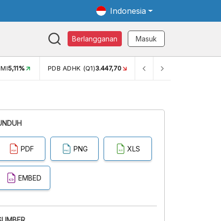
Indonesia
Berlangganan
Masuk
MI
5,11%
PDB ADHK (Q1)
3.447,70
GINI RASIO (SEM2)
0,38
UNDUH
PDF
PNG
XLS
EMBED
SUMBER