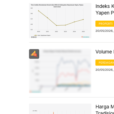
Indeks 
Yapen P
PROPERTI
20/05/2026,
Volume 
PERDAGA
20/05/2026,
Harga M
Tradisi