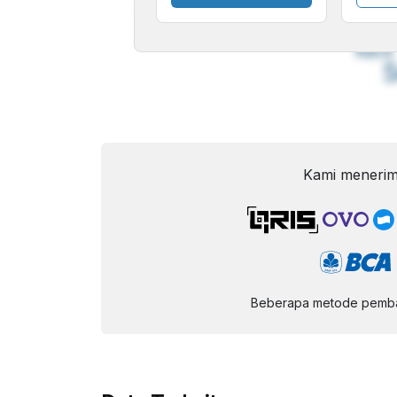
A
Font
F
Kecil
Kami menerim
Beberapa metode pembay