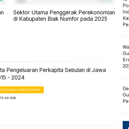
Po
In
an
Sektor Utama Penggerak Perekonomian
Ka
di Kabupaten Biak Numfor pada 2025
Pe
Wa
Gu
Er
20
ta Pengeluaran Perkapita Sebulan di Jawa
015 - 2024
Ge
KONSUMEN & KESEHATAN
Gu
 15:46 WIB
Pe