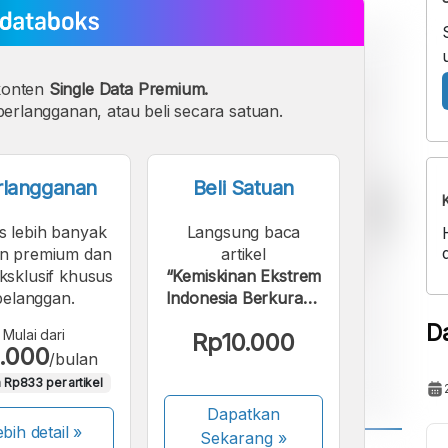
konten
Single Data Premium.
erlangganan, atau beli secara satuan.
rlangganan
Beli Satuan
s lebih banyak
Langsung baca
n premium dan
artikel
eksklusif khusus
“Kemiskinan Ekstrem
pelanggan.
Indonesia Berkurang
sampai 2023”.
D
Mulai dari
Rp10.000
.000
/bulan
 Rp833 per artikel
Dapatkan
bih detail »
Sekarang
»