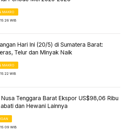
& MAKRO
 15:26 WIB
ngan Hari Ini (20/5) di Sumatera Barat:
eras, Telur dan Minyak Naik
& MAKRO
15:22 WIB
i Nusa Tenggara Barat Ekspor US$98,06 Ribu
abati dan Hewani Lainnya
NGAN
 15:09 WIB