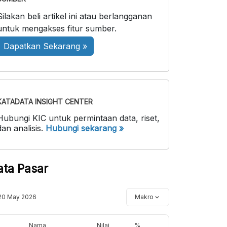
Silakan beli artikel ini atau berlangganan
untuk mengakses fitur sumber.
Dapatkan Sekarang »
KATADATA INSIGHT CENTER
Hubungi KIC untuk permintaan data, riset,
dan analisis.
Hubungi sekarang »
ata Pasar
20 May 2026
Makro
Nama
Nilai
%