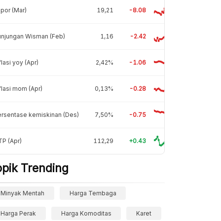
por (Mar)
19,21
-8.08
unjungan Wisman (Feb)
1,16
-2.42
flasi yoy (Apr)
2,42%
-1.06
flasi mom (Apr)
0,13%
-0.28
rsentase kemiskinan (Des)
7,50%
-0.75
P (Apr)
112,29
+0.43
opik Trending
Minyak Mentah
Harga Tembaga
Harga Perak
Harga Komoditas
Karet