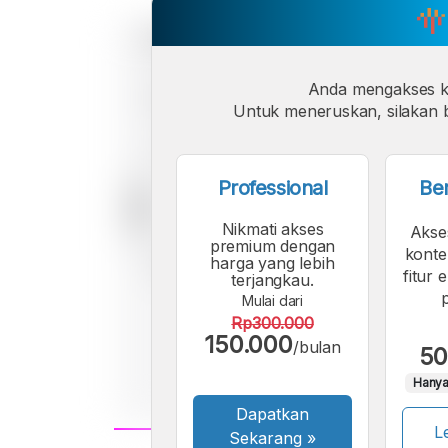
Anda mengakses 
Untuk meneruskan, silakan b
Professional
Be
Nikmati akses
Akse
premium dengan
konte
harga yang lebih
fitur 
terjangkau.
Mulai dari
Rp300.000
150.000
/bulan
50
Hanya
Dapatkan
Le
Sekarang
»