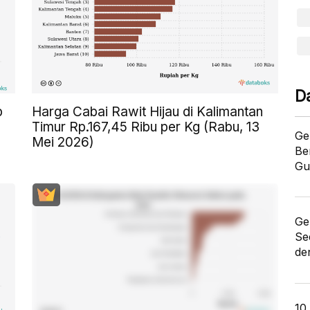
D
p
Harga Cabai Rawit Hijau di Kalimantan
Timur Rp.167,45 Ribu per Kg (Rabu, 13
Ge
Mei 2026)
Be
Gu
Ge
Se
de
10