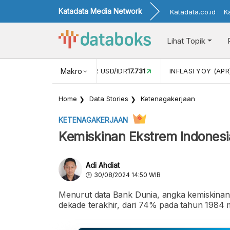
Katadata Media Network
Katadata.co.id
K
Lihat Topik
 (FEB)
1,16
NILAI TUKAR USD/IDR
Makro
17.731
INFLASI YOY (APR
Home
Data Stories
Ketenagakerjaan
KETENAGAKERJAAN
Kemiskinan Ekstrem Indones
Adi Ahdiat
30/08/2024 14:50 WIB
Menurut data Bank Dunia, angka kemiskinan 
dekade terakhir, dari 74% pada tahun 1984 