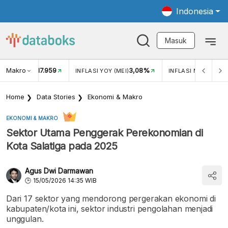
Indonesia
Masuk
Makro
17.959
3,08%
UKAR USD/IDR
INFLASI YOY (MEI)
INFLASI MOM (MEI)
Home
Data Stories
Ekonomi & Makro
EKONOMI & MAKRO
Sektor Utama Penggerak Perekonomian di
Kota Salatiga pada 2025
Agus Dwi Darmawan
15/05/2026 14:35 WIB
Dari 17 sektor yang mendorong pergerakan ekonomi di
kabupaten/kota ini, sektor industri pengolahan menjadi
unggulan.