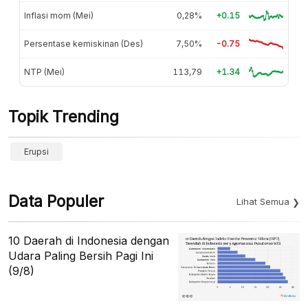
Inflasi mom (Mei)
0,28%
+0.15
Persentase kemiskinan (Des)
7,50%
-0.75
NTP (Mei)
113,79
+1.34
Topik Trending
Erupsi
Data Populer
Lihat Semua
10 Daerah di Indonesia dengan
Udara Paling Bersih Pagi Ini
(9/8)