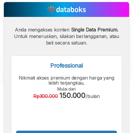
Anda mengakses konten
Single Data Premium.
Untuk meneruskan, silakan berlangganan, atau
beli secara satuan.
Professional
Nikmati akses premium dengan harga yang
lebih terjangkau.
Mulai dari
A
A
A
150.000
Rp300.000
/bulan
Font
Font
Font
Kecil
Sedang
Besar