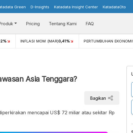
atadata Green
D-Insights
Katadata Insight Center
KatadataOto
Produk
Pricing
Tentang Kami
FAQ
42%
INFLASI MOM (MAR)
0,41%
PERTUMBUHAN EKONOMI
Kawasan Asia Tenggara?
Bagikan
iperkirakan mencapai US$ 72 miliar atau sekitar Rp