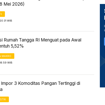
18 Mei 2026)
FI
20:31 WIB
i Rumah Tangga RI Menguat pada Awal
entuh 5,52%
& MAKRO
18:59 WIB
 Impor 3 Komoditas Pangan Tertinggi di
ia
STRI