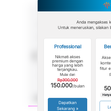
Anda mengakses 
Untuk meneruskan, silakan b
Professional
Be
Nikmati akses
Akse
premium dengan
konte
harga yang lebih
fitur 
terjangkau.
Mulai dari
Rp300.000
150.000
/bulan
50
Hanya
Dapatkan
Le
Sekarang
»