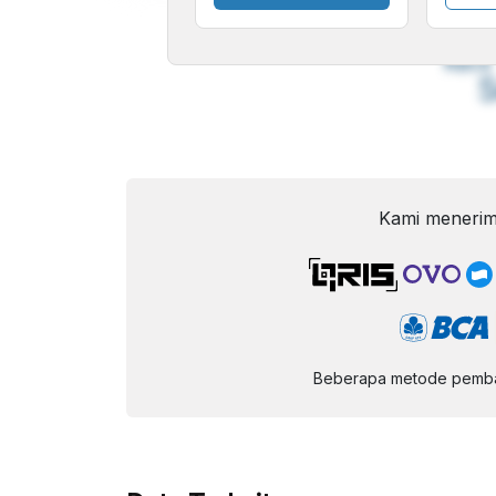
A
Font
F
Kecil
Kami menerim
Beberapa metode pembay