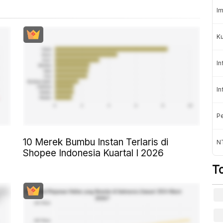
Im
K
In
In
Pe
10 Merek Bumbu Instan Terlaris di
NT
Shopee Indonesia Kuartal I 2026
T