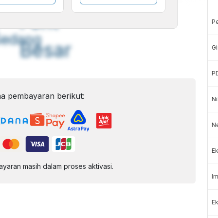
A
A
ont
Font
P
Sedang
Besar
Gi
P
a pembayaran berikut:
Ni
N
Ek
aran masih dalam proses aktivasi.
Im
Ek