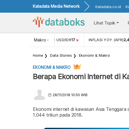
Katadata Media Network
Katadata.co.id
K
Lihat Topik
 (FEB)
1,16
NILAI TUKAR USD/IDR
Makro
17
INFLASI YOY (APR)
2,
Home
Data Stories
Ekonomi & Makro
EKONOMI & MAKRO
Berapa Ekonomi Internet di 
28/11/2018 10:50 WIB
Ekonomi internet di kawasan Asia Tenggara d
1.044 triliun pada 2018.