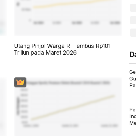
Utang Pinjol Warga RI Tembus Rp101
Triliun pada Maret 2026
D
Ge
Gu
Pe
Pe
In
Me