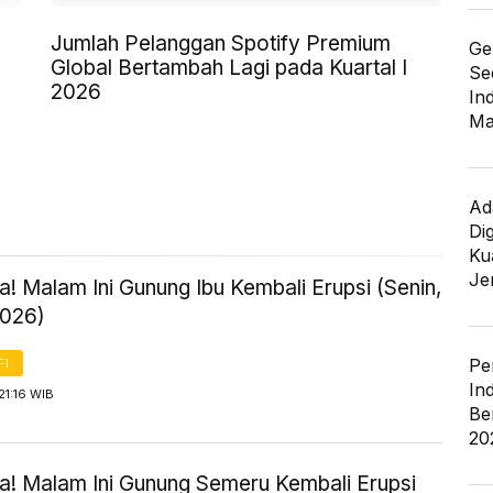
Jumlah Pelanggan Spotify Premium
Ge
Global Bertambah Lagi pada Kuartal I
Se
2026
In
Ma
Ad
Di
Kua
Je
! Malam Ini Gunung Ibu Kembali Erupsi (Senin,
2026)
Pe
FI
In
21:16 WIB
Be
20
! Malam Ini Gunung Semeru Kembali Erupsi