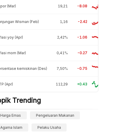
por (Mar)
19,21
-8.08
unjungan Wisman (Feb)
1,16
-2.42
flasi yoy (Apr)
2,42%
-1.06
flasi mom (Mar)
0,41%
-0.27
rsentase kemiskinan (Des)
7,50%
-0.75
P (Apr)
112,29
+0.43
opik Trending
Harga Emas
Pengeluaran Makanan
Agama Islam
Pelaku Usaha