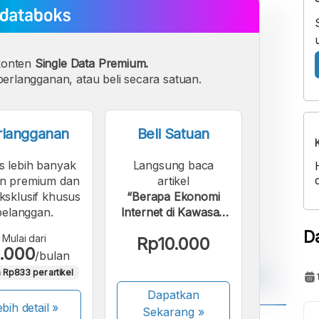
konten
Single Data Premium.
erlangganan, atau beli secara satuan.
rlangganan
Beli Satuan
s lebih banyak
Langsung baca
n premium dan
artikel
eksklusif khusus
“Berapa Ekonomi
pelanggan.
Internet di Kawasan
Asia Tenggara?”.
D
Mulai dari
Rp10.000
.000
/bulan
 Rp833 per artikel
Dapatkan
bih detail »
Sekarang
»