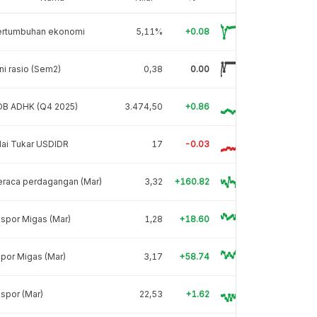
ertumbuhan ekonomi
5,11%
+0.08
ni rasio (Sem2)
0,38
0.00
DB ADHK (Q4 2025)
3.474,50
+0.86
lai Tukar USDIDR
17
-0.03
eraca perdagangan (Mar)
3,32
+160.82
spor Migas (Mar)
1,28
+18.60
por Migas (Mar)
3,17
+58.74
spor (Mar)
22,53
+1.62