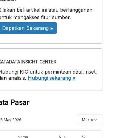
Silakan beli artikel ini atau berlangganan
untuk mengakses fitur sumber.
Dapatkan Sekarang »
KATADATA INSIGHT CENTER
Hubungi KIC untuk permintaan data, riset,
dan analisis.
Hubungi sekarang »
ata Pasar
18 May 2026
Makro
Nama
Nilai
%