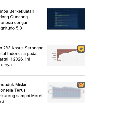
mpa Berkekuatan
dang Guncang
donesia dengan
gnitudo 5,3
a 283 Kasus Serangan
gital Indonesia pada
rtal II 2026, Ini
nisnya
nduduk Miskin
donesia Terus
rkurang sampai Maret
26