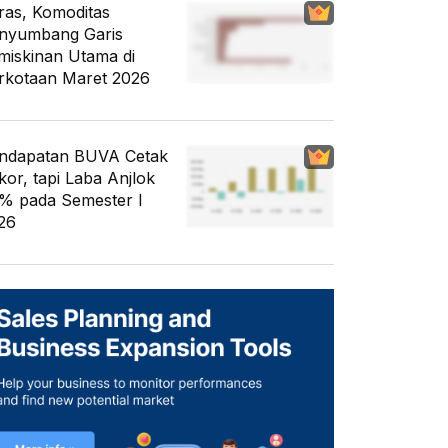
ras, Komoditas
nyumbang Garis
miskinan Utama di
rkotaan Maret 2026
ndapatan BUVA Cetak
kor, tapi Laba Anjlok
% pada Semester I
26