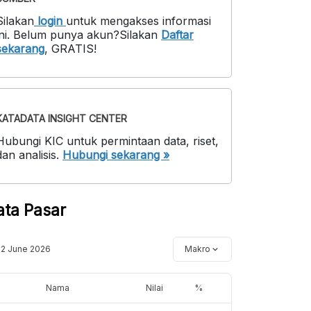
Silakan
login
untuk mengakses informasi
ni
.
Belum punya akun?
Silakan
Daftar
sekarang
,
GRATIS!
KATADATA INSIGHT CENTER
Hubungi KIC untuk permintaan data, riset,
dan analisis.
Hubungi sekarang »
ata Pasar
12 June 2026
Makro
Nama
Nilai
%