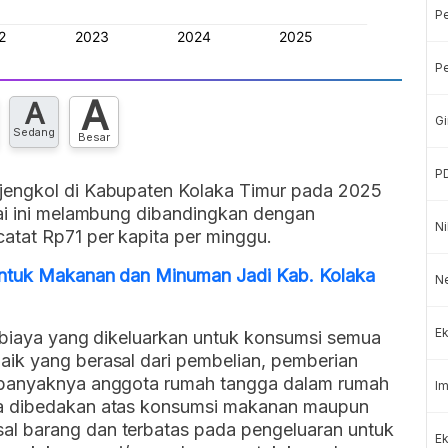
P
Pe
A
A
Gi
Sedang
Besar
P
jengkol di Kabupaten Kolaka Timur pada 2025
lai ini melambung dibandingkan dengan
Ni
atat Rp71 per kapita per minggu.
untuk Makanan dan Minuman Jadi Kab. Kolaka
Ne
Ek
h biaya yang dikeluarkan untuk konsumsi semua
ik yang berasal dari pembelian, pemberian
n banyaknya anggota rumah tangga dalam rumah
Im
ga dibedakan atas konsumsi makanan maupun
l barang dan terbatas pada pengeluaran untuk
Ek