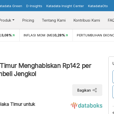
atadata Green
D-Insights
Katadata Insight Center
KatadataOto
Produk
Pricing
Tentang Kami
Kontribusi Kami
FA
)
3,08%
INFLASI MOM (MEI)
0,28%
PERTUMBUHAN EKON
Timur Menghabiskan Rp142 per
beli Jengkol
Bagikan
laka Timur untuk