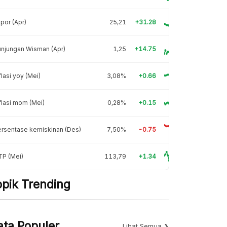
por (Apr)
25,21
+31.28
njungan Wisman (Apr)
1,25
+14.75
flasi yoy (Mei)
3,08%
+0.66
flasi mom (Mei)
0,28%
+0.15
rsentase kemiskinan (Des)
7,50%
-0.75
TP (Mei)
113,79
+1.34
opik Trending
ata Populer
Lihat Semua