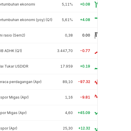
ertumbuhan ekonomi
5,11%
+0.08
rtumbuhan ekonomi (yoy) (Q1)
5,61%
+4.08
ni rasio (Sem2)
0,38
0.00
DB ADHK (Q1)
3.447,70
-0.77
lai Tukar USDIDR
17.959
+0.19
raca perdagangan (Apr)
89,10
-97.32
spor Migas (Apr)
1,16
-9.81
por Migas (Apr)
4,60
+45.09
spor (Apr)
25,30
+12.32