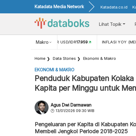
Katadata Media Network
Katadata.co.id
K
Lihat Topik
 (APR)
1,25
NILAI TUKAR USD/IDR
Makro
17.959
INFLASI YOY (MEI
Home
Data Stories
Ekonomi & Makro
EKONOMI & MAKRO
Penduduk Kabupaten Kolaka 
Kapita per Minggu untuk Mem
Agus Dwi Darmawan
13/01/2026 09:30 WIB
Pengeluaran per Kapita di Kabupaten Ko
Membeli Jengkol Periode 2018-2025