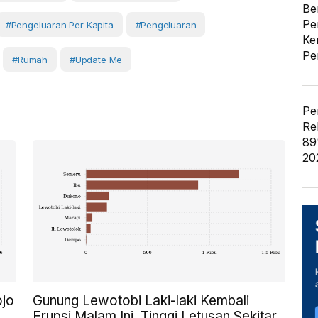
Be
Pe
#Pengeluaran Per Kapita
#pengeluaran
Ke
Pe
#Rumah
#Update Me
Pe
Re
89
20
ojo
Gunung Lewotobi Laki-laki Kembali
Erupsi Malam Ini, Tinggi Letusan Sekitar