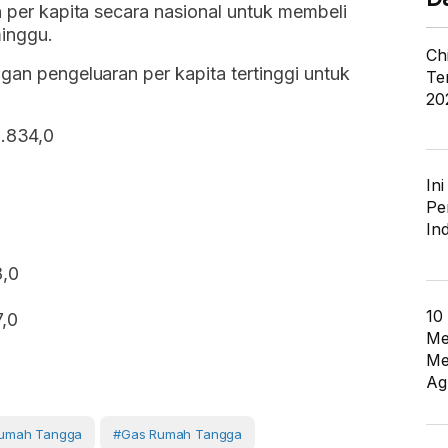
n per kapita secara nasional untuk membeli
minggu.
Ch
gan pengeluaran per kapita tertinggi untuk
Te
20
2.834,0
In
Pe
In
8,0
10
,0
Me
0
Me
Ag
Rumah Tangga
#gas Rumah Tangga