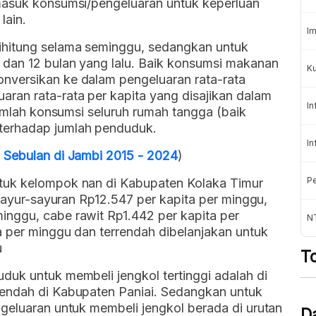
masuk konsumsi/pengeluaran untuk keperluan
lain.
Im
hitung selama seminggu, sedangkan untuk
dan 12 bulan yang lalu. Baik konsumsi makanan
Ku
nversikan ke dalam pengeluaran rata-rata
ran rata-rata per kapita yang disajikan dalam
In
jumlah konsumsi seluruh rumah tangga (baik
erhadap jumlah penduduk.
In
 Sebulan di Jambi 2015 - 2024
)
Pe
tuk kelompok nan di Kabupaten Kolaka Timur
 sayur-sayuran Rp12.547 per kapita per minggu,
nggu, cabe rawit Rp1.442 per kapita per
N
a per minggu dan terrendah dibelanjakan untuk
u
T
duk untuk membeli jengkol tertinggi adalah di
rendah di Kabupaten Paniai. Sedangkan untuk
geluaran untuk membeli jengkol berada di urutan
D