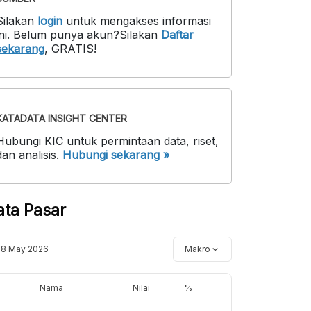
Silakan
login
untuk mengakses informasi
ni
.
Belum punya akun?
Silakan
Daftar
sekarang
,
GRATIS!
KATADATA INSIGHT CENTER
Hubungi KIC untuk permintaan data, riset,
dan analisis.
Hubungi sekarang »
ata Pasar
18 May 2026
Makro
Nama
Nilai
%