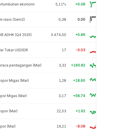
ertumbuhan ekonomi
5,11%
+0.08
ni rasio (Sem2)
0,38
0.00
DB ADHK (Q4 2025)
3.474,50
+0.86
lai Tukar USDIDR
17
-0.03
eraca perdagangan (Mar)
3,32
+160.82
spor Migas (Mar)
1,28
+18.60
por Migas (Mar)
3,17
+58.74
spor (Mar)
22,53
+1.62
por (Mar)
19,21
-8.08