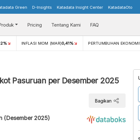
atadata Green
D-Insights
Katadata Insight Center
KatadataOto
Produk
Pricing
Tentang Kami
FAQ
42%
INFLASI MOM (MAR)
0,41%
PERTUMBUHAN EKONOMI
mkot Pasuruan per Desember 2025
Bagikan
an (Desember 2025)