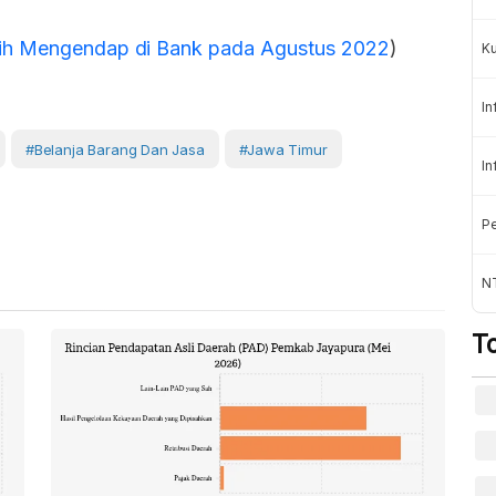
sih Mengendap di Bank pada Agustus 2022
)
K
In
#belanja Barang Dan Jasa
#Jawa Timur
In
Pe
NT
T