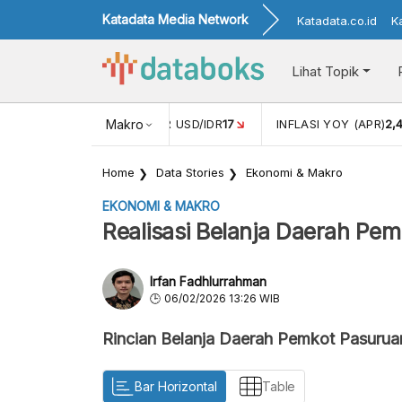
Katadata Media Network
Katadata.co.id
K
Lihat Topik
 (FEB)
1,16
NILAI TUKAR USD/IDR
Makro
17
INFLASI YOY (APR)
2,
Home
Data Stories
Ekonomi & Makro
EKONOMI & MAKRO
Realisasi Belanja Daerah Pe
Irfan Fadhlurrahman
06/02/2026 13:26 WIB
Rincian Belanja Daerah Pemkot Pasuru
Bar Horizontal
Table