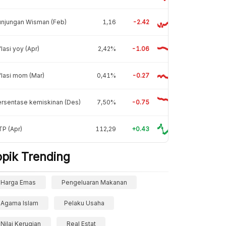
unjungan Wisman (Feb)
1,16
-2.42
flasi yoy (Apr)
2,42%
-1.06
flasi mom (Mar)
0,41%
-0.27
rsentase kemiskinan (Des)
7,50%
-0.75
P (Apr)
112,29
+0.43
opik Trending
Harga Emas
Pengeluaran Makanan
Agama Islam
Pelaku Usaha
Nilai Kerugian
Real Estat