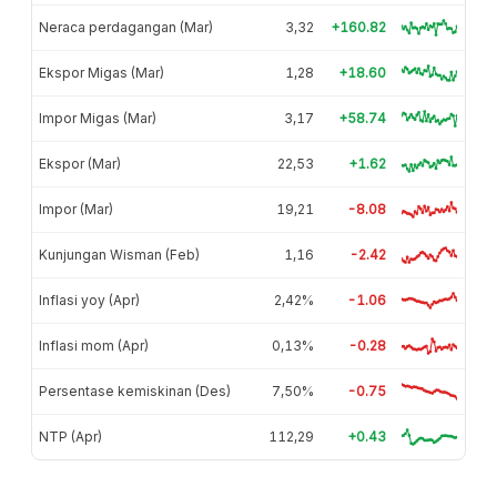
Neraca perdagangan (Mar)
3,32
+160.82
Ekspor Migas (Mar)
1,28
+18.60
Impor Migas (Mar)
3,17
+58.74
Ekspor (Mar)
22,53
+1.62
Impor (Mar)
19,21
-8.08
Kunjungan Wisman (Feb)
1,16
-2.42
Inflasi yoy (Apr)
2,42%
-1.06
Inflasi mom (Apr)
0,13%
-0.28
Persentase kemiskinan (Des)
7,50%
-0.75
NTP (Apr)
112,29
+0.43