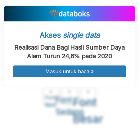
Akses
single data
Realisasi Dana Bagi Hasil Sumber Daya
Alam Turun 24,6% pada 2020
Masuk untuk baca
»
A
A
A
Font
Font
Font
Kecil
Sedang
Besar