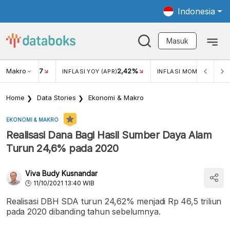
Indonesia
Masuk
Makro
17
2,42%
0,1
KAR USD/IDR
INFLASI YOY (APR)
INFLASI MOM (APR)
Home
Data Stories
Ekonomi & Makro
EKONOMI & MAKRO
Realisasi Dana Bagi Hasil Sumber Daya Alam
Turun 24,6% pada 2020
Viva Budy Kusnandar
11/10/2021 13:40 WIB
Realisasi DBH SDA turun 24,62% menjadi Rp 46,5 triliun
pada 2020 dibanding tahun sebelumnya.