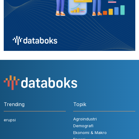
Trending
Topik
Agroindustri
erupsi
Demografi
Ekonomi & Makro