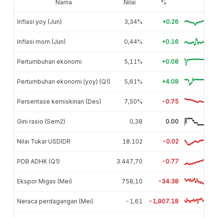
Nama
Nilai
%
Inflasi yoy (Jun)
3,34%
+0.26
Inflasi mom (Jun)
0,44%
+0.16
Pertumbuhan ekonomi
5,11%
+0.08
Pertumbuhan ekonomi (yoy) (Q1)
5,61%
+4.08
Persentase kemiskinan (Des)
7,50%
-0.75
Gini rasio (Sem2)
0,38
0.00
Nilai Tukar USDIDR
18.102
-0.02
PDB ADHK (Q1)
3.447,70
-0.77
Ekspor Migas (Mei)
758,10
-34.38
Neraca perdagangan (Mei)
-1,61
-1,907.18