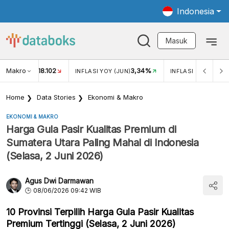
Indonesia
Masuk
Makro
18.102
3,34%
UKAR USD/IDR
INFLASI YOY (JUN)
INFLASI MOM (JUN)
Home
Data Stories
Ekonomi & Makro
EKONOMI & MAKRO
Harga Gula Pasir Kualitas Premium di
Sumatera Utara Paling Mahal di Indonesia
(Selasa, 2 Juni 2026)
Agus Dwi Darmawan
08/06/2026 09:42 WIB
10 Provinsi Terpilih Harga Gula Pasir Kualitas
Premium Tertinggi (Selasa, 2 Juni 2026)