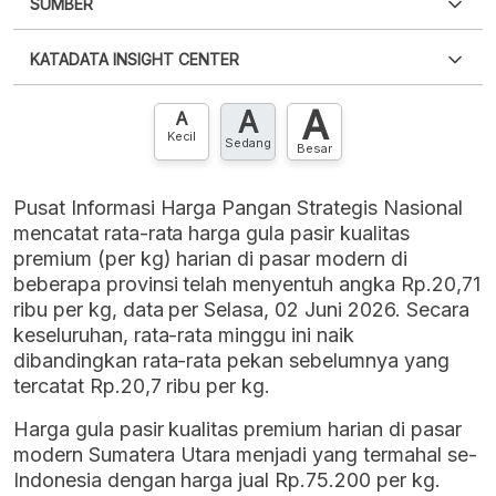
SUMBER
PDF
PNG
Silakan
login
untuk mengakses informasi ini
.
Belum
KATADATA INSIGHT CENTER
punya akun?
Silakan
Daftar sekarang
,
GRATIS!
XLS
EMBED
A
A
Hubungi sekarang »
A
Kecil
Sedang
Besar
Pusat Informasi Harga Pangan Strategis Nasional
mencatat rata-rata harga gula pasir kualitas
premium (per kg) harian di pasar modern di
beberapa provinsi telah menyentuh angka Rp.20,71
ribu per kg, data per Selasa, 02 Juni 2026. Secara
keseluruhan, rata-rata minggu ini naik
dibandingkan rata-rata pekan sebelumnya yang
tercatat Rp.20,7 ribu per kg.
Harga gula pasir kualitas premium harian di pasar
modern Sumatera Utara menjadi yang termahal se-
Indonesia dengan harga jual Rp.75.200 per kg.