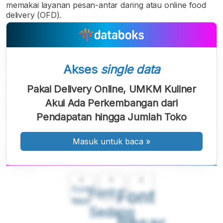
memakai layanan pesan-antar daring atau online food
delivery (OFD).
Akses
single data
Pakai Delivery Online, UMKM Kuliner
Akui Ada Perkembangan dari
Pendapatan hingga Jumlah Toko
Masuk untuk baca
»
A
A
A
Font
Font
Font
Kecil
Sedang