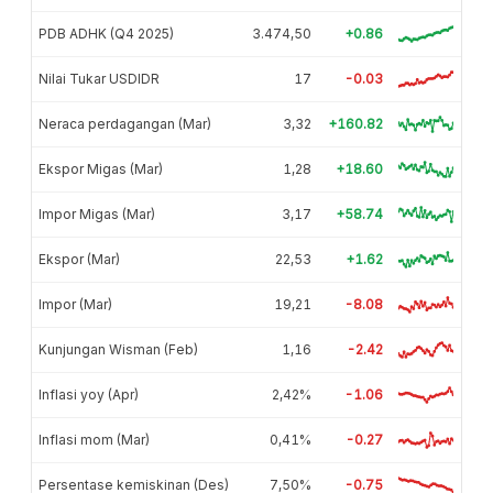
PDB ADHK (Q4 2025)
3.474,50
+0.86
Nilai Tukar USDIDR
17
-0.03
Neraca perdagangan (Mar)
3,32
+160.82
Ekspor Migas (Mar)
1,28
+18.60
Impor Migas (Mar)
3,17
+58.74
Ekspor (Mar)
22,53
+1.62
Impor (Mar)
19,21
-8.08
Kunjungan Wisman (Feb)
1,16
-2.42
Inflasi yoy (Apr)
2,42%
-1.06
Inflasi mom (Mar)
0,41%
-0.27
Persentase kemiskinan (Des)
7,50%
-0.75