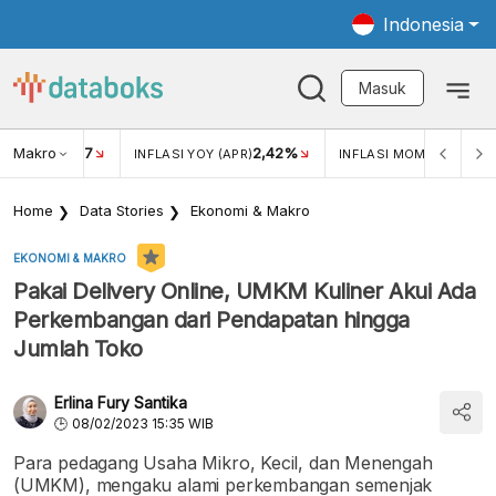
Indonesia
Masuk
Makro
17
2,42%
0,4
KAR USD/IDR
INFLASI YOY (APR)
INFLASI MOM (MAR)
Home
Data Stories
Ekonomi & Makro
EKONOMI & MAKRO
Pakai Delivery Online, UMKM Kuliner Akui Ada
Perkembangan dari Pendapatan hingga
Jumlah Toko
Erlina Fury Santika
08/02/2023 15:35 WIB
Para pedagang Usaha Mikro, Kecil, dan Menengah
(UMKM), mengaku alami perkembangan semenjak