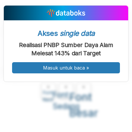
Akses
single data
Realisasi PNBP Sumber Daya Alam
Melesat 143% dari Target
Masuk untuk baca
»
A
A
A
Font
Font
Font
Kecil
Sedang
Besar