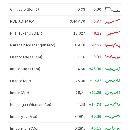
Gini rasio (Sem2)
0,38
0.00
PDB ADHK (Q1)
3.447,70
-0.77
Nilai Tukar USDIDR
18.027
-0.12
Neraca perdagangan (Apr)
89,10
-97.32
Ekspor Migas (Apr)
1,16
-9.81
Impor Migas (Apr)
4,60
+45.09
Ekspor (Apr)
25,30
+12.32
Impor (Apr)
25,21
+31.28
Kunjungan Wisman (Apr)
1,25
+14.75
Inflasi yoy (Mei)
3,08%
+0.66
Inflasi mom (Mei)
0,28%
+0.15