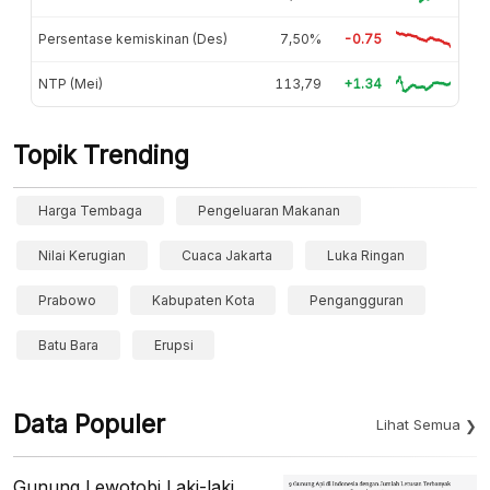
Persentase kemiskinan (Des)
7,50%
-0.75
NTP (Mei)
113,79
+1.34
Topik Trending
Harga Tembaga
Pengeluaran Makanan
Nilai Kerugian
Cuaca Jakarta
Luka Ringan
Prabowo
Kabupaten Kota
Pengangguran
Batu Bara
Erupsi
Data Populer
Lihat Semua
Gunung Lewotobi Laki-laki