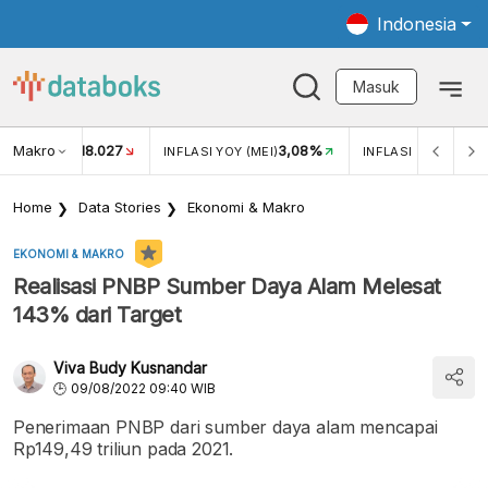
Indonesia
Masuk
Makro
18.027
3,08%
UKAR USD/IDR
INFLASI YOY (MEI)
INFLASI MOM (MEI)
Home
Data Stories
Ekonomi & Makro
EKONOMI & MAKRO
Realisasi PNBP Sumber Daya Alam Melesat
143% dari Target
Viva Budy Kusnandar
09/08/2022 09:40 WIB
Penerimaan PNBP dari sumber daya alam mencapai
Rp149,49 triliun pada 2021.