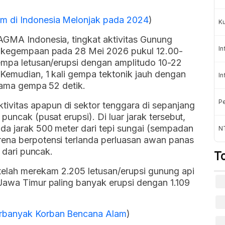
m di Indonesia Melonjak pada 2024
)
K
AGMA Indonesia, tingkat aktivitas Gunung
In
an kegempaan pada 28 Mei 2026 pukul 12.00-
gempa letusan/erupsi dengan amplitudo 10-22
 Kemudian, 1 kali gempa tektonik jauh dengan
In
 lama gempa 52 detik.
Pe
vitas apapun di sektor tenggara di sepanjang
puncak (pusat erupsi). Di luar jarak tersebut,
da jarak 500 meter dari tepi sungai (sempadan
NT
ena berpotensi terlanda perluasan awan panas
r dari puncak.
T
lah merekam 2.205 letusan/erupsi gunung api
 Jawa Timur paling banyak erupsi dengan 1.109
rbanyak Korban Bencana Alam
)