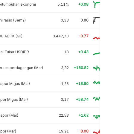
ertumbuhan ekonomi
5,11%
+0.08
ni rasio (Sem2)
0,38
0.00
DB ADHK (Q1)
3.447,70
-0.77
lai Tukar USDIDR
18
+0.43
eraca perdagangan (Mar)
3,32
+160.82
spor Migas (Mar)
1,28
+18.60
por Migas (Mar)
3,17
+58.74
spor (Mar)
22,53
+1.62
por (Mar)
19,21
-8.08