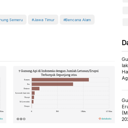
nung Semeru
#Jawa Timur
#Bencana Alam
D
Gu
lak
Ha
Ag
Gu
Er
(M
20