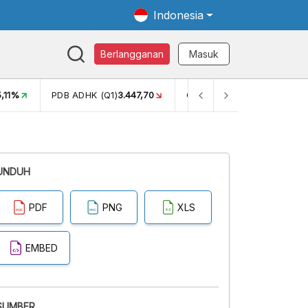
Indonesia
Berlangganan
Masuk
5,11%
PDB ADHK (Q1)
3.447,70
GINI RASIO (SEM2)
0,38
UNDUH
PDF
PNG
XLS
EMBED
SUMBER