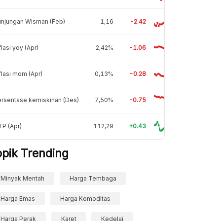
unjungan Wisman (Feb)
1,16
-2.42
flasi yoy (Apr)
2,42%
-1.06
flasi mom (Apr)
0,13%
-0.28
rsentase kemiskinan (Des)
7,50%
-0.75
P (Apr)
112,29
+0.43
opik Trending
Minyak Mentah
Harga Tembaga
Harga Emas
Harga Komoditas
Harga Perak
Karet
Kedelai