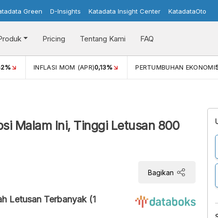
atadata Green
D-Insights
Katadata Insight Center
KatadataOto
Produk
Pricing
Tentang Kami
FAQ
42%
INFLASI MOM (APR)
0,13%
PERTUMBUHAN EKONOMI
i Malam Ini, Tinggi Letusan 800
Bagikan
ah Letusan Terbanyak (1