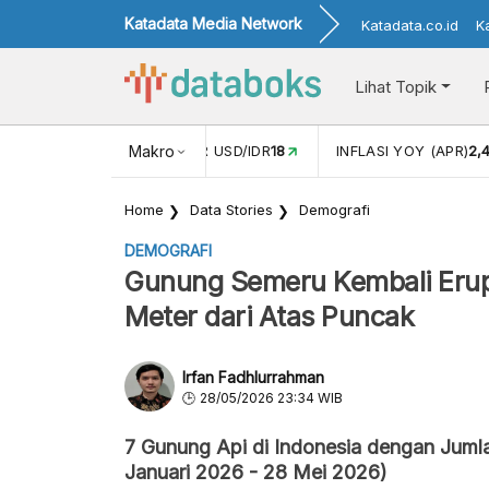
Katadata Media Network
Katadata.co.id
K
Lihat Topik
 (FEB)
1,16
NILAI TUKAR USD/IDR
Makro
18
INFLASI YOY (APR)
2,
Home
Data Stories
Demografi
DEMOGRAFI
Gunung Semeru Kembali Erups
Meter dari Atas Puncak
Irfan Fadhlurrahman
28/05/2026 23:34 WIB
7 Gunung Api di Indonesia dengan Juml
Januari 2026 - 28 Mei 2026)