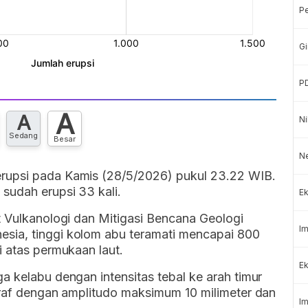
P
Gi
P
A
A
Ni
Sedang
Besar
N
rupsi pada Kamis (28/5/2026) pukul 23.22 WIB.
sudah erupsi 33 kali.
Ek
t Vulkanologi dan Mitigasi Bencana Geologi
Im
sia, tinggi kolom abu teramati mencapai 800
i atas permukaan laut.
Ek
a kelabu dengan intensitas tebal ke arah timur
graf dengan amplitudo maksimum 10 milimeter dan
Im