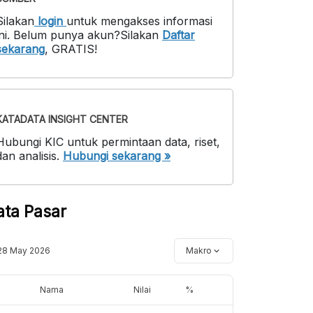
Silakan
login
untuk mengakses informasi
ni
.
Belum punya akun?
Silakan
Daftar
sekarang
,
GRATIS!
KATADATA INSIGHT CENTER
Hubungi KIC untuk permintaan data, riset,
dan analisis.
Hubungi sekarang »
ata Pasar
28 May 2026
Makro
Nama
Nilai
%