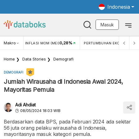
Indonesia
Masuk
3,08%
Makro
0,28%
5,11
)
INFLASI MOM (MEI)
PERTUMBUHAN EKONOMI
Home
Data Stories
Demografi
DEMOGRAFI
Jumlah Wirausaha di Indonesia Awal 2024,
Mayoritas Pemula
Adi Ahdiat
08/05/2024 18:03 WIB
Berdasarkan data BPS, pada Februari 2024 ada sekitar
56 juta orang pelaku wirausaha di Indonesia,
mayoritasnya masuk kategori pemula.