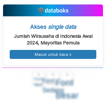
Akses
single data
Jumlah Wirausaha di Indonesia Awal
2024, Mayoritas Pemula
Masuk untuk baca
»
A
A
A
Font
Font
Font
Kecil
Sedang
Besar