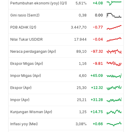
Pertumbuhan ekonomi (yoy) (Q1)
5,61%
+4.08
Gini rasio (Sem2)
0,38
0.00
PDB ADHK (Q1)
3.447,70
-0.77
Nilai Tukar USDIDR
17.944
-0.04
Neraca perdagangan (Apr)
89,10
-97.32
Ekspor Migas (Apr)
1,16
-9.81
Impor Migas (Apr)
4,60
+45.09
Ekspor (Apr)
25,30
+12.32
Impor (Apr)
25,21
+31.28
Kunjungan Wisman (Apr)
1,25
+14.75
Inflasi yoy (Mei)
3,08%
+0.66