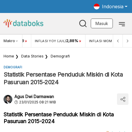
Indonesia
Masuk
Makro
18
2,88%
-0,1
KAR USD/IDR
INFLASI YOY (JUL)
INFLASI MOM (JUL)
Home
Data Stories
Demografi
DEMOGRAFI
Statistik Persentase Penduduk Miskin di Kota
Pasuruan 2015-2024
Agus Dwi Darmawan
23/01/2025 08:21 WIB
Statistik Persentase Penduduk Miskin di Kota
Pasuruan 2015-2024