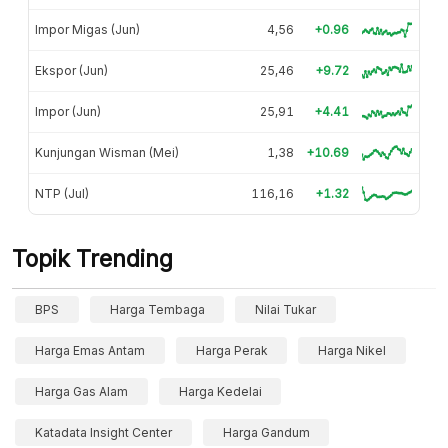
Impor Migas (Jun)
4,56
+0.96
Ekspor (Jun)
25,46
+9.72
Impor (Jun)
25,91
+4.41
Kunjungan Wisman (Mei)
1,38
+10.69
NTP (Jul)
116,16
+1.32
Topik Trending
BPS
Harga Tembaga
Nilai Tukar
Harga Emas Antam
Harga Perak
Harga Nikel
Harga Gas Alam
Harga Kedelai
Katadata Insight Center
Harga Gandum