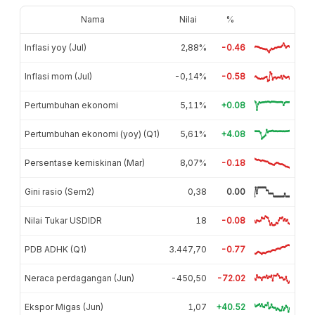
Nama
Nilai
%
Inflasi yoy (Jul)
2,88%
-0.46
Inflasi mom (Jul)
-0,14%
-0.58
Pertumbuhan ekonomi
5,11%
+0.08
Pertumbuhan ekonomi (yoy) (Q1)
5,61%
+4.08
Persentase kemiskinan (Mar)
8,07%
-0.18
Gini rasio (Sem2)
0,38
0.00
Nilai Tukar USDIDR
18
-0.08
PDB ADHK (Q1)
3.447,70
-0.77
Neraca perdagangan (Jun)
-450,50
-72.02
Ekspor Migas (Jun)
1,07
+40.52