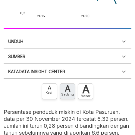
UNDUH
SUMBER
PDF
PNG
Silakan
login
untuk mengakses informasi ini
.
Belum
KATADATA INSIGHT CENTER
punya akun?
Silakan
Daftar sekarang
,
GRATIS!
XLS
EMBED
A
A
Hubungi sekarang »
A
Kecil
Sedang
Besar
Persentase penduduk miskin di Kota Pasuruan,
data per 30 November 2024 tercatat 6,32 persen.
Jumlah ini turun 0,28 persen dibandingkan dengan
tahun sebelumnya yang dilaporkan 6,6 persen.