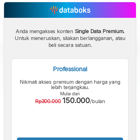
Anda mengakses konten
Single Data Premium.
Untuk meneruskan, silakan berlangganan, atau
beli secara satuan.
Professional
Nikmati akses premium dengan harga yang
lebih terjangkau.
Mulai dari
A
A
A
150.000
Rp300.000
/bulan
Font
Font
Font
Kecil
Sedang
Besar