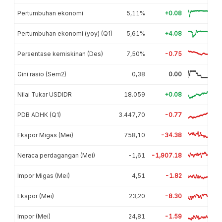
Pertumbuhan ekonomi
5,11%
+0.08
Pertumbuhan ekonomi (yoy) (Q1)
5,61%
+4.08
Persentase kemiskinan (Des)
7,50%
-0.75
Gini rasio (Sem2)
0,38
0.00
Nilai Tukar USDIDR
18.059
+0.08
PDB ADHK (Q1)
3.447,70
-0.77
Ekspor Migas (Mei)
758,10
-34.38
Neraca perdagangan (Mei)
-1,61
-1,907.18
Impor Migas (Mei)
4,51
-1.82
Ekspor (Mei)
23,20
-8.30
Impor (Mei)
24,81
-1.59