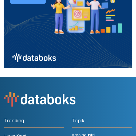
Trending
Topik
Agroindustri
Harga Karet