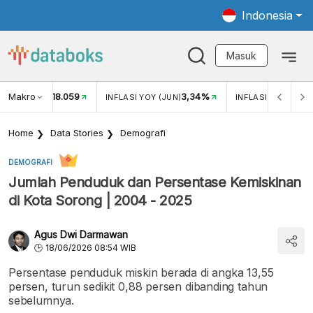
Indonesia
Masuk
Makro
18.059
3,34%
UKAR USD/IDR
INFLASI YOY (JUN)
INFLASI MOM (JUN
Home
Data Stories
Demografi
DEMOGRAFI
Jumlah Penduduk dan Persentase Kemiskinan
di Kota Sorong | 2004 - 2025
Agus Dwi Darmawan
18/06/2026 08:54 WIB
Persentase penduduk miskin berada di angka 13,55
persen, turun sedikit 0,88 persen dibanding tahun
sebelumnya.