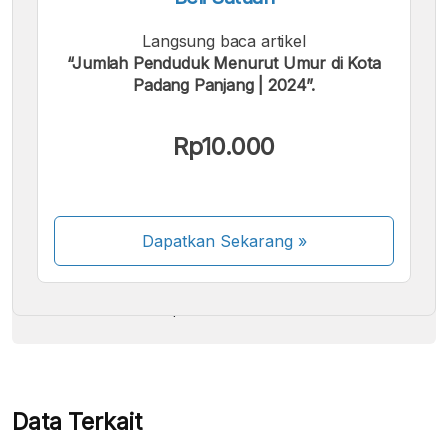
Langsung baca artikel
“Jumlah Penduduk Menurut Umur di Kota
Padang Panjang | 2024”.
Kami menerima pembayaran berikut:
Rp10.000
Dapatkan Sekarang
»
Beberapa metode pembayaran masih dalam
proses aktivasi.
Data Terkait