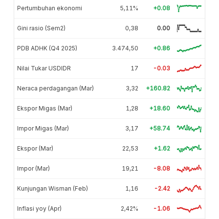
Pertumbuhan ekonomi
5,11%
+0.08
Gini rasio (Sem2)
0,38
0.00
PDB ADHK (Q4 2025)
3.474,50
+0.86
Nilai Tukar USDIDR
17
-0.03
Neraca perdagangan (Mar)
3,32
+160.82
Ekspor Migas (Mar)
1,28
+18.60
Impor Migas (Mar)
3,17
+58.74
Ekspor (Mar)
22,53
+1.62
Impor (Mar)
19,21
-8.08
Kunjungan Wisman (Feb)
1,16
-2.42
Inflasi yoy (Apr)
2,42%
-1.06