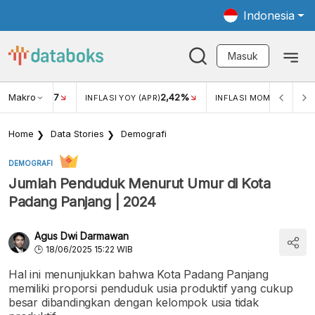
Indonesia
Masuk
Makro
17
2,42%
0,4
KAR USD/IDR
INFLASI YOY (APR)
INFLASI MOM (MAR)
Home
Data Stories
Demografi
DEMOGRAFI
Jumlah Penduduk Menurut Umur di Kota
Padang Panjang | 2024
Agus Dwi Darmawan
18/06/2025 15:22 WIB
Hal ini menunjukkan bahwa Kota Padang Panjang
memiliki proporsi penduduk usia produktif yang cukup
besar dibandingkan dengan kelompok usia tidak