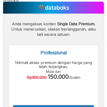
produktif.
Anda mengakses konten
Single Data Premium.
Untuk meneruskan, silakan berlangganan, atau
beli secara satuan.
Professional
Nikmati akses premium dengan harga yang
A
A
A
lebih terjangkau.
Font
Font
Font
Mulai dari
Kecil
150.000
Rp300.000
/bulan
Sedang
Besar