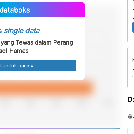
s
single data
s yang Tewas dalam Perang
rael-Hamas
k untuk baca
»
D