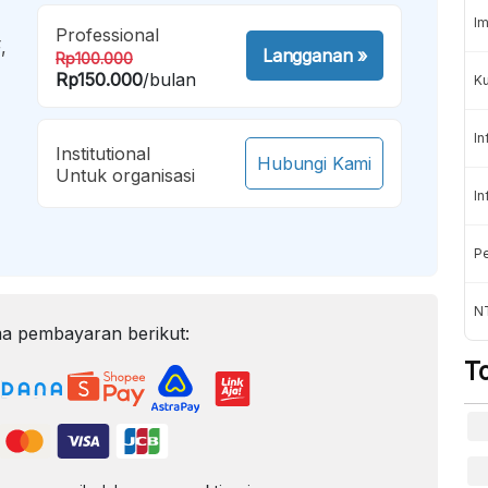
Im
Professional
,
Langganan
»
Rp100.000
Rp150.000
/bulan
K
In
Institutional
Hubungi Kami
Untuk organisasi
In
Pe
NT
a pembayaran berikut:
T