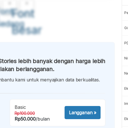
A
A
ont
Font
P
Sedang
Besar
Gi
P
Ni
tories lebih banyak dengan harga lebih
lakan berlangganan.
N
antu kami untuk menyajikan data berkualitas.
Ek
Im
Basic
Langganan
»
Rp100.000
Rp50.000
/bulan
Ek