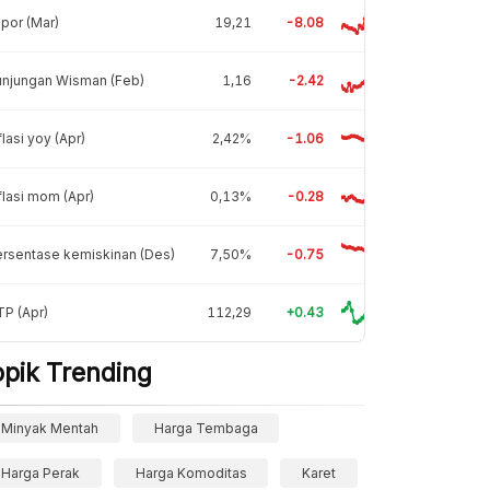
por (Mar)
19,21
-8.08
unjungan Wisman (Feb)
1,16
-2.42
flasi yoy (Apr)
2,42%
-1.06
flasi mom (Apr)
0,13%
-0.28
rsentase kemiskinan (Des)
7,50%
-0.75
P (Apr)
112,29
+0.43
opik Trending
Minyak Mentah
Harga Tembaga
Harga Perak
Harga Komoditas
Karet