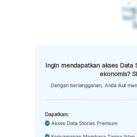
A
Font
F
Kecil
Ingin mendapatkan akses Data S
ekonomis? Si
Dengan berlangganan, Anda ikut memb
Dapatkan:
Akses Data Stories Premium
Kenyamanan Membaca Tanpa Iklan