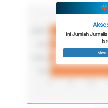
Akse
Ini Jumlah Jurnali
Is
Masu