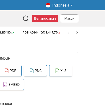
Indonesia
Berlangganan
Masuk
MI
5,11%
PDB ADHK (Q1)
3.447,70
GINI RASIO (SEM2)
0,38
UNDUH
PDF
PNG
XLS
EMBED
SUMBER