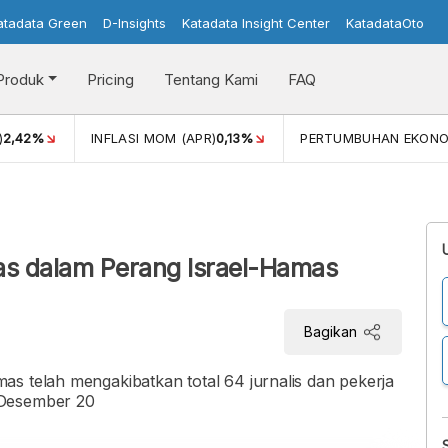
atadata Green
D-Insights
Katadata Insight Center
KatadataOto
Produk
Pricing
Tentang Kami
FAQ
)
2,42%
INFLASI MOM (APR)
0,13%
PERTUMBUHAN EKONO
was dalam Perang Israel-Hamas
Bagikan
s telah mengakibatkan total 64 jurnalis dan pekerja
 Desember 20