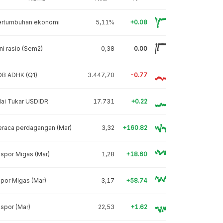
ertumbuhan ekonomi
5,11%
+0.08
ni rasio (Sem2)
0,38
0.00
DB ADHK (Q1)
3.447,70
-0.77
lai Tukar USDIDR
17.731
+0.22
eraca perdagangan (Mar)
3,32
+160.82
spor Migas (Mar)
1,28
+18.60
por Migas (Mar)
3,17
+58.74
spor (Mar)
22,53
+1.62