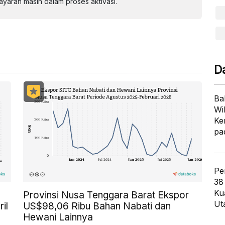
aran masih dalam proses aktivasi.
D
Ba
Wi
Ke
pa
Pe
38
Ku
Provinsi Nusa Tenggara Barat Ekspor
Ut
il
US$98,06 Ribu Bahan Nabati dan
Hewani Lainnya