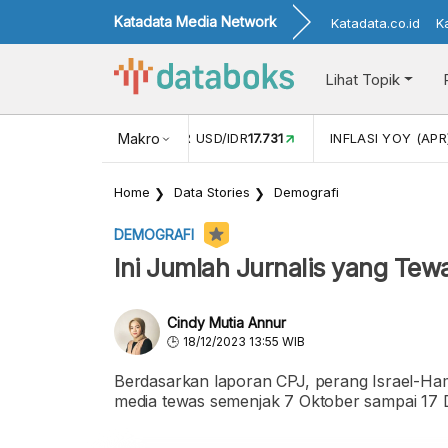
Katadata Media Network
Katadata.co.id
K
Lihat Topik
 (FEB)
1,16
NILAI TUKAR USD/IDR
Makro
17.731
INFLASI YOY (APR
Home
Data Stories
Demografi
DEMOGRAFI
Ini Jumlah Jurnalis yang Te
Cindy Mutia Annur
18/12/2023 13:55 WIB
Berdasarkan laporan CPJ, perang Israel-Hama
media tewas semenjak 7 Oktober sampai 17