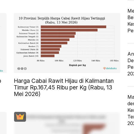
Me
Be
Ke
Pe
An
De
Pe
20
p
Harga Cabai Rawit Hijau di Kalimantan
Timur Rp.167,45 Ribu per Kg (Rabu, 13
Mei 2026)
Ma
de
Ke
Te
20