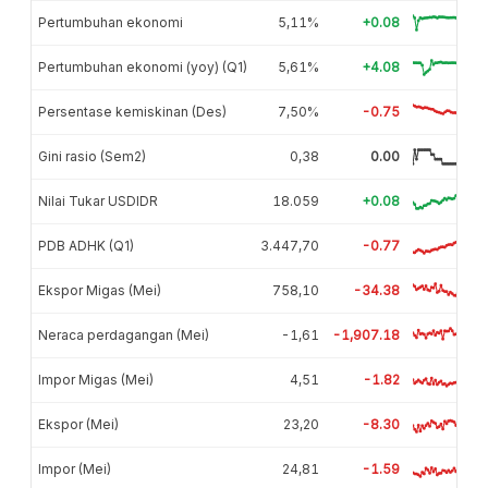
Pertumbuhan ekonomi
5,11%
+0.08
Pertumbuhan ekonomi (yoy) (Q1)
5,61%
+4.08
Persentase kemiskinan (Des)
7,50%
-0.75
Gini rasio (Sem2)
0,38
0.00
Nilai Tukar USDIDR
18.059
+0.08
PDB ADHK (Q1)
3.447,70
-0.77
Ekspor Migas (Mei)
758,10
-34.38
Neraca perdagangan (Mei)
-1,61
-1,907.18
Impor Migas (Mei)
4,51
-1.82
Ekspor (Mei)
23,20
-8.30
Impor (Mei)
24,81
-1.59