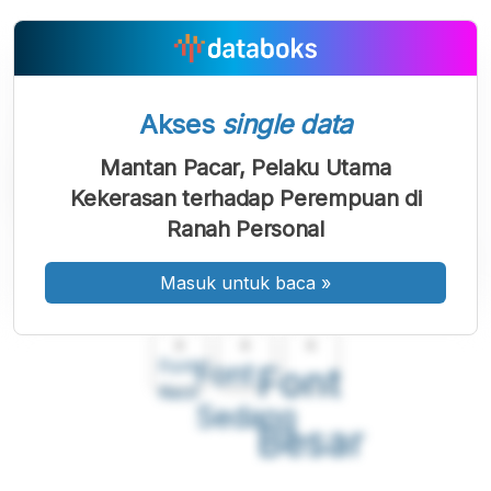
Akses
single data
Mantan Pacar, Pelaku Utama
Kekerasan terhadap Perempuan di
Ranah Personal
Masuk untuk baca
»
A
A
A
Font
Font
Font
Kecil
Sedang
Besar