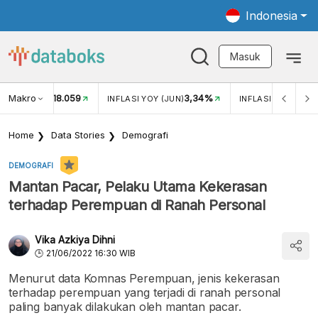
Indonesia
Masuk
Makro
18.059
3,34%
UKAR USD/IDR
INFLASI YOY (JUN)
INFLASI MOM (JUN
Home
Data Stories
Demografi
DEMOGRAFI
Mantan Pacar, Pelaku Utama Kekerasan
terhadap Perempuan di Ranah Personal
Vika Azkiya Dihni
21/06/2022 16:30 WIB
Menurut data Komnas Perempuan, jenis kekerasan
terhadap perempuan yang terjadi di ranah personal
paling banyak dilakukan oleh mantan pacar.