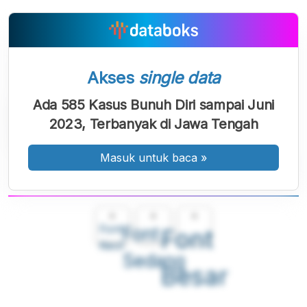
Akses
single data
Ada 585 Kasus Bunuh Diri sampai Juni
2023, Terbanyak di Jawa Tengah
Masuk untuk baca
»
A
A
A
Font
Font
Font
Kecil
Sedang
Besar