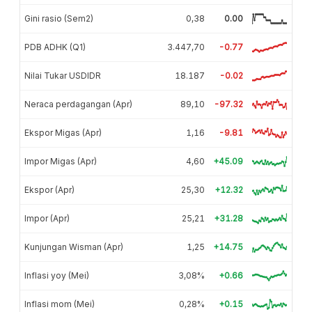
Gini rasio (Sem2)
0,38
0.00
PDB ADHK (Q1)
3.447,70
-0.77
Nilai Tukar USDIDR
18.187
-0.02
Neraca perdagangan (Apr)
89,10
-97.32
Ekspor Migas (Apr)
1,16
-9.81
Impor Migas (Apr)
4,60
+45.09
Ekspor (Apr)
25,30
+12.32
Impor (Apr)
25,21
+31.28
Kunjungan Wisman (Apr)
1,25
+14.75
Inflasi yoy (Mei)
3,08%
+0.66
Inflasi mom (Mei)
0,28%
+0.15