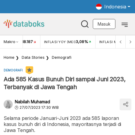
Indonesia
Masuk
Makro
18.187
3,08%
UKAR USD/IDR
INFLASI YOY (MEI)
INFLASI MOM (MEI)
Home
Data Stories
Demografi
DEMOGRAFI
Ada 585 Kasus Bunuh Diri sampai Juni 2023,
Terbanyak di Jawa Tengah
Nabilah Muhamad
27/07/2023 17:30 WIB
Selama periode Januari-Juni 2023 ada 585 laporan
kasus bunuh diri di Indonesia, mayoritasnya terjadi di
Jawa Tengah.