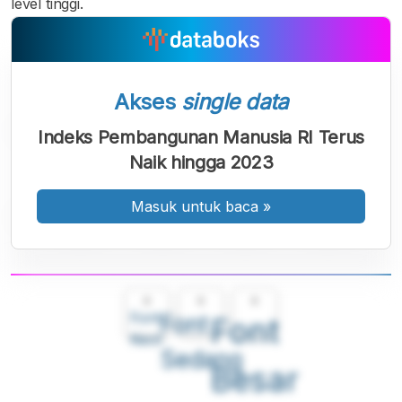
level tinggi.
Akses
single data
Indeks Pembangunan Manusia RI Terus
Naik hingga 2023
Masuk untuk baca
»
A
A
A
Font
Font
Font
Kecil
Sedang
Besar