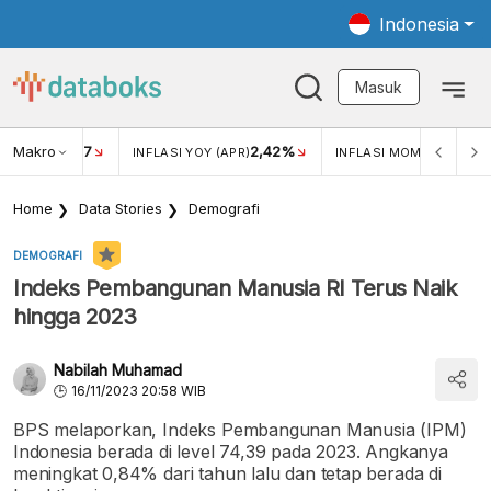
Indonesia
Masuk
Makro
17
2,42%
0,4
KAR USD/IDR
INFLASI YOY (APR)
INFLASI MOM (MAR)
Home
Data Stories
Demografi
DEMOGRAFI
Indeks Pembangunan Manusia RI Terus Naik
hingga 2023
Nabilah Muhamad
16/11/2023 20:58 WIB
BPS melaporkan, Indeks Pembangunan Manusia (IPM)
Indonesia berada di level 74,39 pada 2023. Angkanya
meningkat 0,84% dari tahun lalu dan tetap berada di