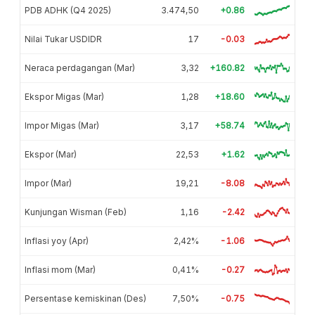
PDB ADHK (Q4 2025)
3.474,50
+0.86
Nilai Tukar USDIDR
17
-0.03
Neraca perdagangan (Mar)
3,32
+160.82
Ekspor Migas (Mar)
1,28
+18.60
Impor Migas (Mar)
3,17
+58.74
Ekspor (Mar)
22,53
+1.62
Impor (Mar)
19,21
-8.08
Kunjungan Wisman (Feb)
1,16
-2.42
Inflasi yoy (Apr)
2,42%
-1.06
Inflasi mom (Mar)
0,41%
-0.27
Persentase kemiskinan (Des)
7,50%
-0.75