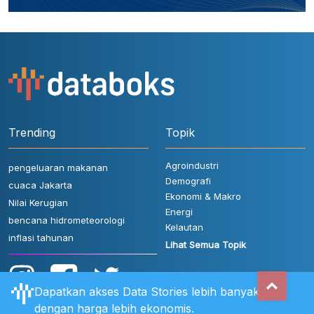
Trending
Topik
Agroindustri
pengeluaran makanan
Demografi
cuaca Jakarta
Ekonomi & Makro
Nilai Kerugian
Energi
bencana hidrometeorologi
Kelautan
inflasi tahunan
Lihat Semua Topik
Dapatkan akses Data Stories lebih banyak
dengan harga lebih ekonomis.