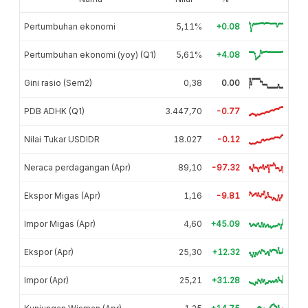
Pertumbuhan ekonomi
5,11%
+0.08
Pertumbuhan ekonomi (yoy) (Q1)
5,61%
+4.08
Gini rasio (Sem2)
0,38
0.00
PDB ADHK (Q1)
3.447,70
-0.77
Nilai Tukar USDIDR
18.027
-0.12
Neraca perdagangan (Apr)
89,10
-97.32
Ekspor Migas (Apr)
1,16
-9.81
Impor Migas (Apr)
4,60
+45.09
Ekspor (Apr)
25,30
+12.32
Impor (Apr)
25,21
+31.28