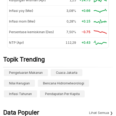
Kunjungan Wisman (Apr)
1,25
+14.75
Inflasi yoy (Mei)
3,08%
+0.66
Inflasi mom (Mei)
0,28%
+0.15
Persentase kemiskinan (Des)
7,50%
-0.75
NTP (Apr)
112,29
+0.43
Topik Trending
Pengeluaran Makanan
Cuaca Jakarta
Nilai Kerugian
Bencana Hidrometeorologi
Inflasi Tahunan
Pendapatan Per Kapita
Data Populer
Lihat Semua