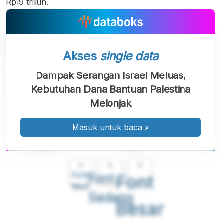
Rp19 triliun.
Akses
single data
Dampak Serangan Israel Meluas,
Kebutuhan Dana Bantuan Palestina
Melonjak
Masuk untuk baca
»
A
A
A
Font
Font
Font
Kecil
Sedang
Besar