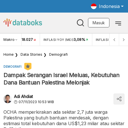
Indonesia
Masuk
Makro
18.027
3,08%
UKAR USD/IDR
INFLASI YOY (MEI)
INFLASI MOM (MEI)
Home
Data Stories
Demografi
DEMOGRAFI
Dampak Serangan Israel Meluas, Kebutuhan
Dana Bantuan Palestina Melonjak
Adi Ahdiat
07/11/2023 10:53 WIB
OCHA memperkirakan ada sekitar 2,7 juta warga
Palestina yang butuh bantuan mendesak, dengan
estimasi total kebutuhan dana US$1,23 miliar atau sekitar