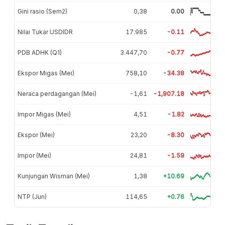
Gini rasio (Sem2)
0,38
0.00
Nilai Tukar USDIDR
17.985
-0.11
PDB ADHK (Q1)
3.447,70
-0.77
Ekspor Migas (Mei)
758,10
-34.38
Neraca perdagangan (Mei)
-1,61
-1,907.18
Impor Migas (Mei)
4,51
-1.82
Ekspor (Mei)
23,20
-8.30
Impor (Mei)
24,81
-1.59
Kunjungan Wisman (Mei)
1,38
+10.69
NTP (Jun)
114,65
+0.76