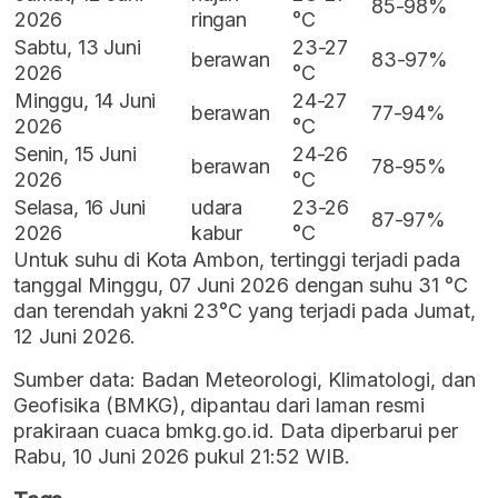
85-98%
2026
ringan
°C
Sabtu, 13 Juni
23-27
berawan
83-97%
2026
°C
Minggu, 14 Juni
24-27
berawan
77-94%
2026
°C
Senin, 15 Juni
24-26
berawan
78-95%
2026
°C
Selasa, 16 Juni
udara
23-26
87-97%
2026
kabur
°C
Untuk suhu di Kota Ambon, tertinggi terjadi pada
tanggal Minggu, 07 Juni 2026 dengan suhu 31 °C
dan terendah yakni 23°C yang terjadi pada Jumat,
12 Juni 2026.
Sumber data: Badan Meteorologi, Klimatologi, dan
Geofisika (BMKG), dipantau dari laman resmi
prakiraan cuaca bmkg.go.id. Data diperbarui per
Rabu, 10 Juni 2026 pukul 21:52 WIB.