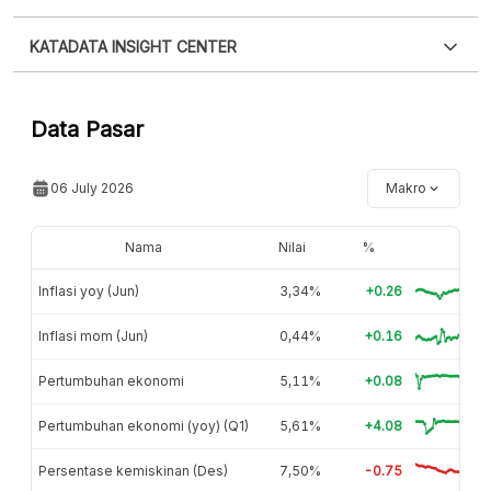
Silakan
login
untuk mengakses informasi ini
.
Belum
XLS
EMBED
KATADATA INSIGHT CENTER
punya akun?
Silakan
Daftar sekarang
,
GRATIS!
Hubungi sekarang »
Data Pasar
06 July 2026
Makro
Nama
Nilai
%
Inflasi yoy (Jun)
3,34%
+0.26
Inflasi mom (Jun)
0,44%
+0.16
Pertumbuhan ekonomi
5,11%
+0.08
Pertumbuhan ekonomi (yoy) (Q1)
5,61%
+4.08
Persentase kemiskinan (Des)
7,50%
-0.75