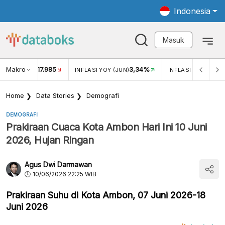
Indonesia
Masuk
Makro
17.985
3,34%
UKAR USD/IDR
INFLASI YOY (JUN)
INFLASI MOM (JUN
Home
Data Stories
Demografi
DEMOGRAFI
Prakiraan Cuaca Kota Ambon Hari Ini 10 Juni
2026, Hujan Ringan
Agus Dwi Darmawan
10/06/2026 22:25 WIB
Prakiraan Suhu di Kota Ambon, 07 Juni 2026-18
Juni 2026