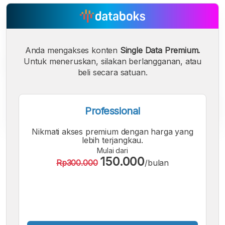
Anda mengakses konten
Single Data Premium.
Untuk meneruskan, silakan berlangganan, atau
beli secara satuan.
Professional
Nikmati akses premium dengan harga yang
lebih terjangkau.
A
A
A
Mulai dari
Font
Font
Font
150.000
Rp300.000
/bulan
Kecil
Sedang
Besar