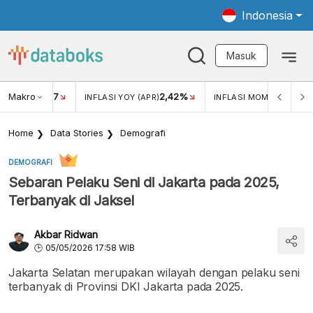
Indonesia
Masuk
Makro
17
2,42%
0,4
KAR USD/IDR
INFLASI YOY (APR)
INFLASI MOM (MAR)
Home
Data Stories
Demografi
DEMOGRAFI
Sebaran Pelaku Seni di Jakarta pada 2025,
Terbanyak di Jaksel
Akbar Ridwan
05/05/2026 17:58 WIB
Jakarta Selatan merupakan wilayah dengan pelaku seni
terbanyak di Provinsi DKI Jakarta pada 2025.