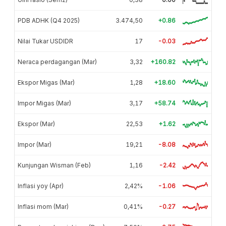
PDB ADHK (Q4 2025)
3.474,50
+0.86
Nilai Tukar USDIDR
17
-0.03
Neraca perdagangan (Mar)
3,32
+160.82
Ekspor Migas (Mar)
1,28
+18.60
Impor Migas (Mar)
3,17
+58.74
Ekspor (Mar)
22,53
+1.62
Impor (Mar)
19,21
-8.08
Kunjungan Wisman (Feb)
1,16
-2.42
Inflasi yoy (Apr)
2,42%
-1.06
Inflasi mom (Mar)
0,41%
-0.27