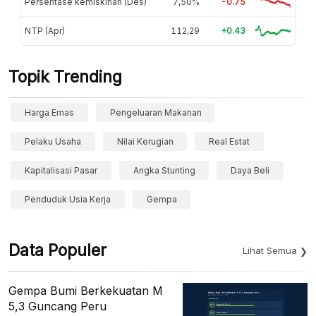
Persentase kemiskinan (Des)
7,50%
-0.75
NTP (Apr)
112,29
+0.43
Topik Trending
Harga Emas
Pengeluaran Makanan
Pelaku Usaha
Nilai Kerugian
Real Estat
Kapitalisasi Pasar
Angka Stunting
Daya Beli
Penduduk Usia Kerja
Gempa
Data Populer
Lihat Semua
Gempa Bumi Berkekuatan M
5,3 Guncang Peru