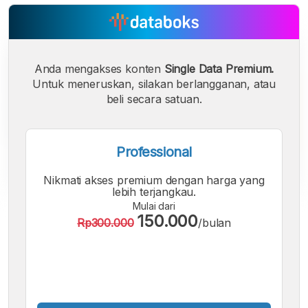
Anda mengakses konten
Single Data Premium.
Untuk meneruskan, silakan berlangganan, atau
beli secara satuan.
Professional
Nikmati akses premium dengan harga yang
lebih terjangkau.
Mulai dari
A
A
A
150.000
Rp300.000
/bulan
Font
Font
Font
Kecil
Sedang
Besar