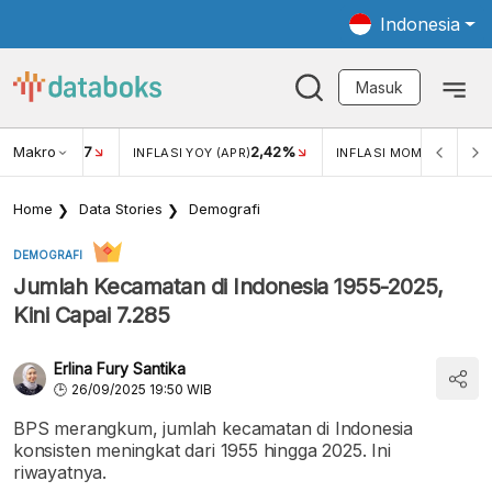
Indonesia
Masuk
Makro
17
2,42%
0,4
KAR USD/IDR
INFLASI YOY (APR)
INFLASI MOM (MAR)
Home
Data Stories
Demografi
DEMOGRAFI
Jumlah Kecamatan di Indonesia 1955-2025,
Kini Capai 7.285
Erlina Fury Santika
26/09/2025 19:50 WIB
BPS merangkum, jumlah kecamatan di Indonesia
konsisten meningkat dari 1955 hingga 2025. Ini
riwayatnya.