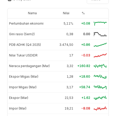
Nama
Nilai
%
Pertumbuhan ekonomi
5,11%
+0.08
Gini rasio (Sem2)
0,38
0.00
PDB ADHK (Q4 2025)
3.474,50
+0.86
Nilai Tukar USDIDR
17
-0.03
Neraca perdagangan (Mar)
3,32
+160.82
Ekspor Migas (Mar)
1,28
+18.60
Impor Migas (Mar)
3,17
+58.74
Ekspor (Mar)
22,53
+1.62
Impor (Mar)
19,21
-8.08