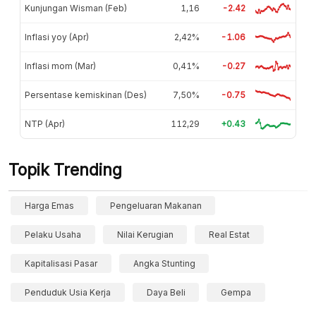
Kunjungan Wisman (Feb)
1,16
-2.42
Inflasi yoy (Apr)
2,42%
-1.06
Inflasi mom (Mar)
0,41%
-0.27
Persentase kemiskinan (Des)
7,50%
-0.75
NTP (Apr)
112,29
+0.43
Topik Trending
Harga Emas
Pengeluaran Makanan
Pelaku Usaha
Nilai Kerugian
Real Estat
Kapitalisasi Pasar
Angka Stunting
Penduduk Usia Kerja
Daya Beli
Gempa