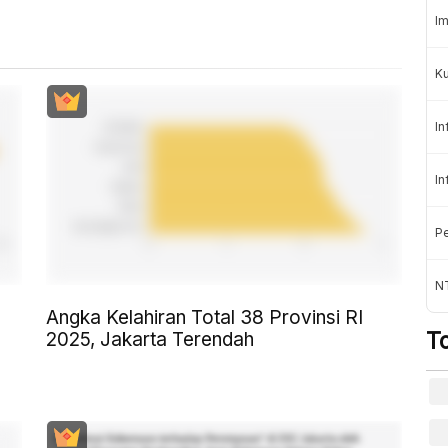
Im
K
In
In
Pe
NT
Angka Kelahiran Total 38 Provinsi RI
T
2025, Jakarta Terendah