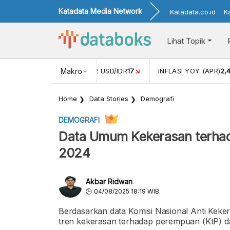
Katadata Media Network
Katadata.co.id
K
Lihat Topik
 (FEB)
1,16
NILAI TUKAR USD/IDR
Makro
17
INFLASI YOY (APR)
2,
Home
Data Stories
Demografi
DEMOGRAFI
Data Umum Kekerasan terhad
2024
Akbar Ridwan
04/08/2025 18:19 WIB
Berdasarkan data Komisi Nasional Anti Ke
tren kekerasan terhadap perempuan (KtP) da