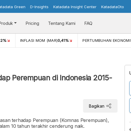
atadata Green
D-Insights
Katadata Insight Center
KatadataOto
Produk
Pricing
Tentang Kami
FAQ
42%
INFLASI MOM (MAR)
0,41%
PERTUMBUHAN EKONOMI
ap Perempuan di Indonesia 2015-
Bagikan
kerasan terhadap Perempuan (Komnas Perempuan),
lam 10 tahun terakhir cenderung naik.