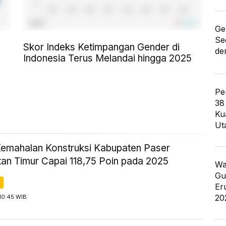
Ge
Se
Skor Indeks Ketimpangan Gender di
de
Indonesia Terus Melandai hingga 2025
Pe
38
Ku
Ut
Kemahalan Konstruksi Kabupaten Paser
tan Timur Capai 118,75 Poin pada 2025
Wa
Gu
Er
20
10:45 WIB