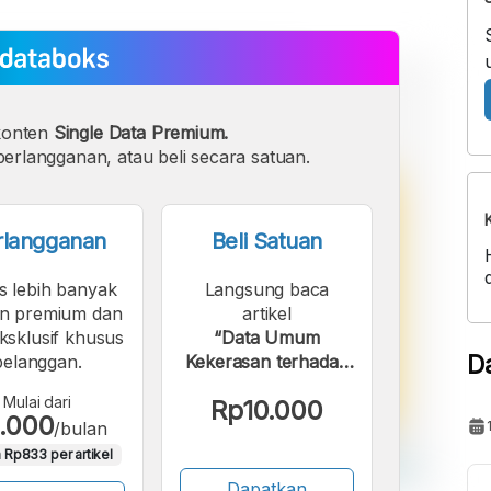
konten
Single Data Premium.
erlangganan, atau beli secara satuan.
rlangganan
Beli Satuan
s lebih banyak
Langsung baca
n premium dan
artikel
eksklusif khusus
“Data Umum
D
pelanggan.
Kekerasan terhadap
Perempuan di
Mulai dari
Rp10.000
Indonesia 2015-
.000
/bulan
2024”.
 Rp833 per artikel
Dapatkan