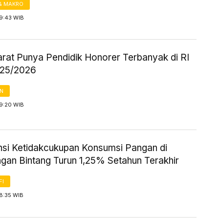
& MAKRO
 9:43 WIB
rat Punya Pendidik Honorer Terbanyak di RI
025/2026
AN
 9:20 WIB
nsi Ketidakcukupan Konsumsi Pangan di
gan Bintang Turun 1,25% Setahun Terakhir
FI
8:35 WIB