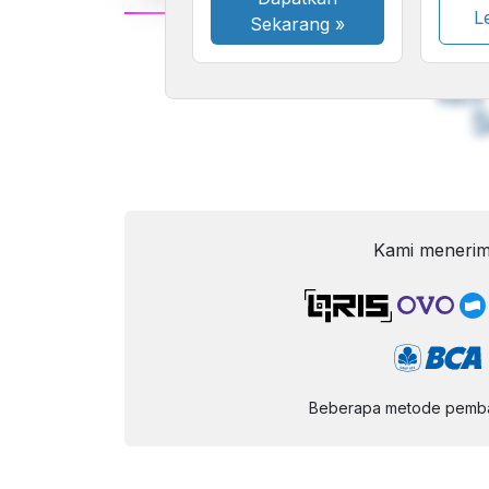
Le
Sekarang
»
A
Font
F
Kecil
Kami menerim
Beberapa metode pembay