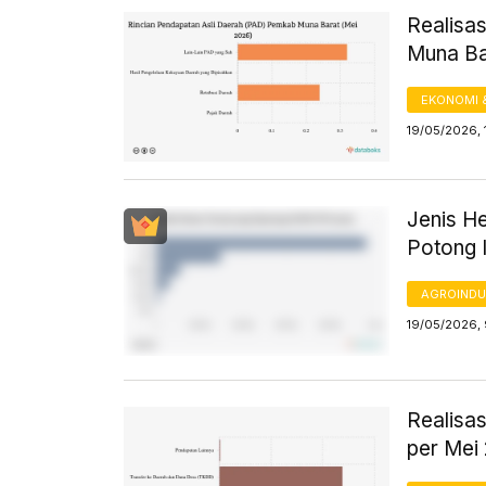
Realisa
Muna Ba
EKONOMI 
19/05/2026, 
Jenis H
Potong 
AGROINDU
19/05/2026,
Realisa
per Mei