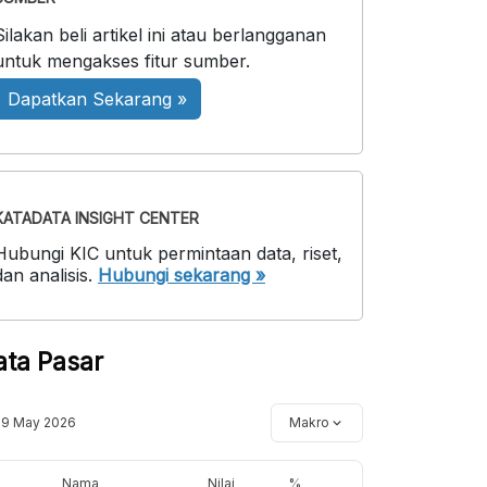
Silakan beli artikel ini atau berlangganan
untuk mengakses fitur sumber.
Dapatkan Sekarang »
KATADATA INSIGHT CENTER
Hubungi KIC untuk permintaan data, riset,
dan analisis.
Hubungi sekarang »
ata Pasar
19 May 2026
Makro
Nama
Nilai
%