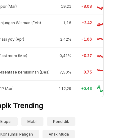
por (Mar)
19,21
-8.08
unjungan Wisman (Feb)
1,16
-2.42
flasi yoy (Apr)
2,42%
-1.06
flasi mom (Mar)
0,41%
-0.27
rsentase kemiskinan (Des)
7,50%
-0.75
P (Apr)
112,29
+0.43
opik Trending
Erupsi
Mobil
Pendidik
Konsumsi Pangan
Anak Muda