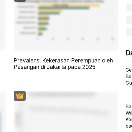
D
Prevalensi Kekerasan Perempuan oleh
Pasangan di Jakarta pada 2025
Ge
Be
Gu
Ba
Wi
Ke
pa