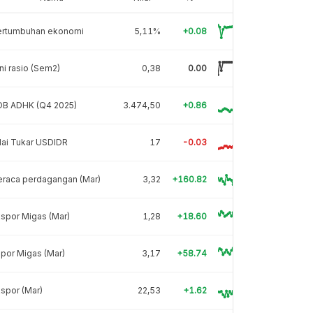
ertumbuhan ekonomi
5,11%
+0.08
ni rasio (Sem2)
0,38
0.00
DB ADHK (Q4 2025)
3.474,50
+0.86
lai Tukar USDIDR
17
-0.03
eraca perdagangan (Mar)
3,32
+160.82
spor Migas (Mar)
1,28
+18.60
por Migas (Mar)
3,17
+58.74
spor (Mar)
22,53
+1.62