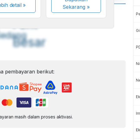
bih detail »
Sekarang
»
A
A
P
ont
Font
Gi
Sedang
Besar
P
Ni
a pembayaran berikut:
N
Ek
Im
aran masih dalam proses aktivasi.
Ek