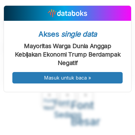
Akses
single data
Mayoritas Warga Dunia Anggap
Kebijakan Ekonomi Trump Berdampak
Negatif
Masuk untuk baca
»
A
A
A
Font
Font
Font
Kecil
Sedang
Besar