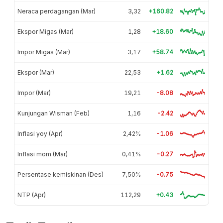
Neraca perdagangan (Mar)
3,32
+160.82
Ekspor Migas (Mar)
1,28
+18.60
Impor Migas (Mar)
3,17
+58.74
Ekspor (Mar)
22,53
+1.62
Impor (Mar)
19,21
-8.08
Kunjungan Wisman (Feb)
1,16
-2.42
Inflasi yoy (Apr)
2,42%
-1.06
Inflasi mom (Mar)
0,41%
-0.27
Persentase kemiskinan (Des)
7,50%
-0.75
NTP (Apr)
112,29
+0.43