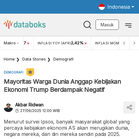
Indonesia
Masuk
Makro
17
2,42%
0,4
KAR USD/IDR
INFLASI YOY (APR)
INFLASI MOM (MAR)
Home
Data Stories
Demografi
DEMOGRAFI
Mayoritas Warga Dunia Anggap Kebijakan
Ekonomi Trump Berdampak Negatif
Akbar Ridwan
27/06/2025 12:00 WIB
Menurut survei Ipsos, banyak masyarakat global yang
percaya kebijakan ekonomi AS akan merugikan dunia,
negara mereka, dan diri mereka sendiri pada 2025.