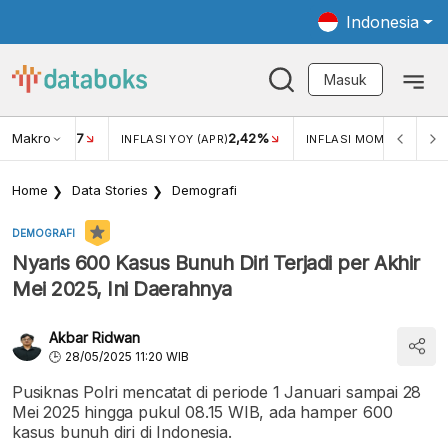
Indonesia
Masuk
Makro
17
2,42%
0,4
KAR USD/IDR
INFLASI YOY (APR)
INFLASI MOM (MAR)
Home
Data Stories
Demografi
DEMOGRAFI
Nyaris 600 Kasus Bunuh Diri Terjadi per Akhir
Mei 2025, Ini Daerahnya
Akbar Ridwan
28/05/2025 11:20 WIB
Pusiknas Polri mencatat di periode 1 Januari sampai 28
Mei 2025 hingga pukul 08.15 WIB, ada hamper 600
kasus bunuh diri di Indonesia.