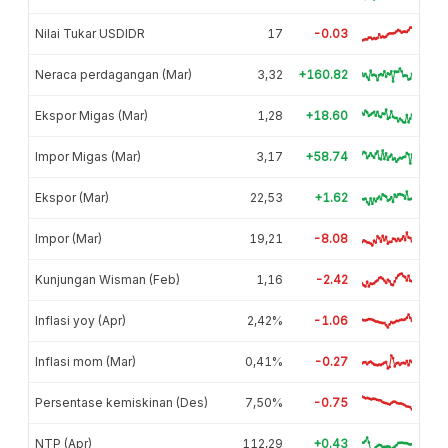
Nilai Tukar USDIDR
17
-0.03
Neraca perdagangan (Mar)
3,32
+160.82
Ekspor Migas (Mar)
1,28
+18.60
Impor Migas (Mar)
3,17
+58.74
Ekspor (Mar)
22,53
+1.62
Impor (Mar)
19,21
-8.08
Kunjungan Wisman (Feb)
1,16
-2.42
Inflasi yoy (Apr)
2,42%
-1.06
Inflasi mom (Mar)
0,41%
-0.27
Persentase kemiskinan (Des)
7,50%
-0.75
NTP (Apr)
112,29
+0.43