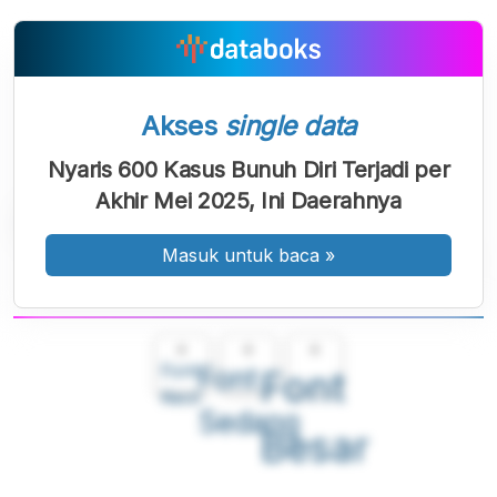
Akses
single data
Nyaris 600 Kasus Bunuh Diri Terjadi per
Akhir Mei 2025, Ini Daerahnya
Masuk untuk baca
»
A
A
A
Font
Font
Font
Kecil
Sedang
Besar