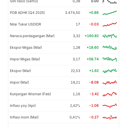
Gini rasio (Sem2)
0,38
0.00
PDB ADHK (Q4 2025)
3.474,50
+0.86
Nilai Tukar USDIDR
17
-0.03
Neraca perdagangan (Mar)
3,32
+160.82
Ekspor Migas (Mar)
1,28
+18.60
Impor Migas (Mar)
3,17
+58.74
Ekspor (Mar)
22,53
+1.62
Impor (Mar)
19,21
-8.08
Kunjungan Wisman (Feb)
1,16
-2.42
Inflasi yoy (Apr)
2,42%
-1.06
Inflasi mom (Mar)
0,41%
-0.27