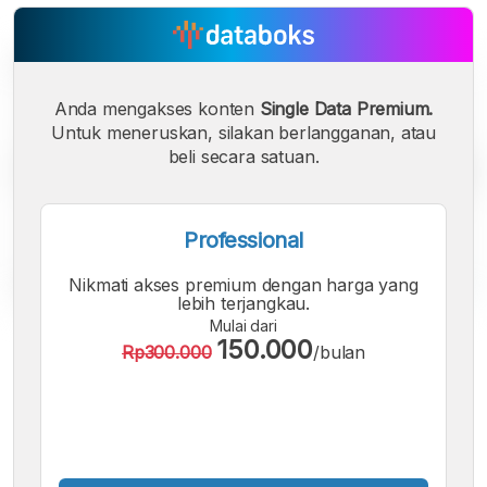
Anda mengakses konten
Single Data Premium.
Untuk meneruskan, silakan berlangganan, atau
beli secara satuan.
Professional
Nikmati akses premium dengan harga yang
lebih terjangkau.
Mulai dari
A
A
A
150.000
Rp300.000
/bulan
Font
Font
Font
Kecil
Sedang
Besar