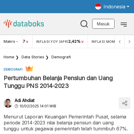
Indonesia
Masuk
Makro
17
2,42%
0,4
KAR USD/IDR
INFLASI YOY (APR)
INFLASI MOM (MAR)
Home
Data Stories
Demografi
DEMOGRAFI
Pertumbuhan Belanja Pensiun dan Uang
Tunggu PNS 2014-2023
Adi Ahdiat
10/02/2025 14:01 WIB
Menurut Laporan Keuangan Pemerintah Pusat, selama
periode 2014-2023 nilai belanja pensiun dan uang
tunggu untuk pegawai pemerintah telah tummbuh 67%.