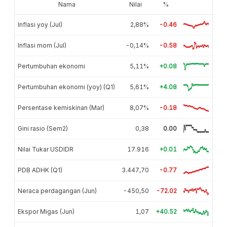
Nama
Nilai
%
Inflasi yoy (Jul)
2,88%
-0.46
Inflasi mom (Jul)
-0,14%
-0.58
Pertumbuhan ekonomi
5,11%
+0.08
Pertumbuhan ekonomi (yoy) (Q1)
5,61%
+4.08
Persentase kemiskinan (Mar)
8,07%
-0.18
Gini rasio (Sem2)
0,38
0.00
Nilai Tukar USDIDR
17.916
+0.01
PDB ADHK (Q1)
3.447,70
-0.77
Neraca perdagangan (Jun)
-450,50
-72.02
Ekspor Migas (Jun)
1,07
+40.52