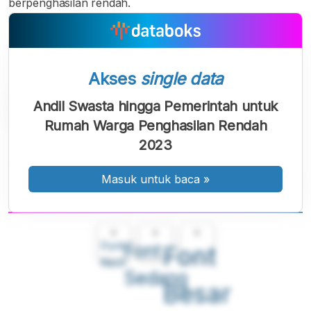
berpenghasilan rendah.
Akses
single data
Andil Swasta hingga Pemerintah untuk
Rumah Warga Penghasilan Rendah
2023
Masuk untuk baca
»
A
A
A
Font
Font
Font
Kecil
Sedang
Besar