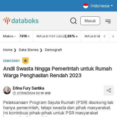
Indonesia
Masuk
Makro
17.916
2,88%
-
KAR USD/IDR
INFLASI YOY (JUL)
INFLASI MOM (JUL)
Home
Data Stories
Demografi
DEMOGRAFI
Andil Swasta hingga Pemerintah untuk Rumah
Warga Penghasilan Rendah 2023
Erlina Fury Santika
27/09/2024 02:16 WIB
Pelaksanaan Program Sejuta Rumah (PSR) disokong tak
hanya pemerintah, tetapi swasta dan pihak masyarakat.
Ini kontribusi pihak-pihak untuk PSR masyarakat