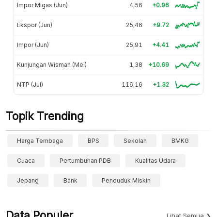
Impor Migas (Jun)
4,56
+0.96
Ekspor (Jun)
25,46
+9.72
Impor (Jun)
25,91
+4.41
Kunjungan Wisman (Mei)
1,38
+10.69
NTP (Jul)
116,16
+1.32
Topik Trending
Harga Tembaga
BPS
Sekolah
BMKG
Cuaca
Pertumbuhan PDB
Kualitas Udara
Jepang
Bank
Penduduk Miskin
Data Populer
Lihat Semua