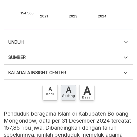
UNDUH
SUMBER
PDF
PNG
Silakan
login
untuk mengakses informasi ini
.
Belum
KATADATA INSIGHT CENTER
punya akun?
Silakan
Daftar sekarang
,
GRATIS!
XLS
EMBED
A
A
Hubungi sekarang »
A
Kecil
Sedang
Besar
Penduduk beragama Islam di Kabupaten Boloang
Mongondow, data per 31 Desember 2024 tercatat
157,85 ribu jiwa. Dibandingkan dengan tahun
sebelumnya, jumlah penduduk memeluk agama