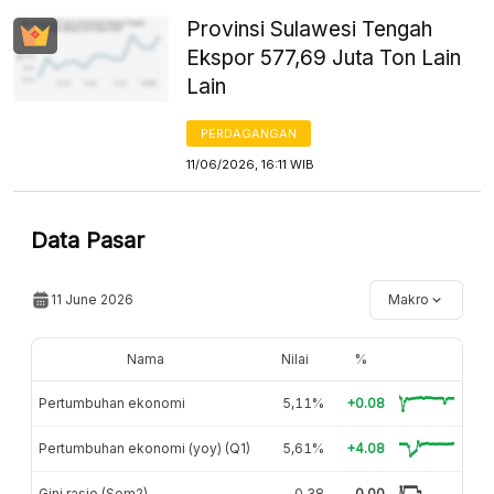
Provinsi Sulawesi Tengah
Ekspor 577,69 Juta Ton Lain
Lain
PERDAGANGAN
11/06/2026, 16:11 WIB
Data Pasar
11 June 2026
Makro
Nama
Nilai
%
Pertumbuhan ekonomi
5,11%
+0.08
Pertumbuhan ekonomi (yoy) (Q1)
5,61%
+4.08
Gini rasio (Sem2)
0,38
0.00