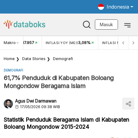
Indonesia
Masuk
Makro
17.957
3,08%
UKAR USD/IDR
INFLASI YOY (MEI)
INFLASI MOM (MEI)
Home
Data Stories
Demografi
DEMOGRAFI
61,7% Penduduk di Kabupaten Boloang
Mongondow Beragama Islam
Agus Dwi Darmawan
17/05/2026 09:38 WIB
Statistik Penduduk Beragama Islam di Kabupaten
Boloang Mongondow 2015-2024