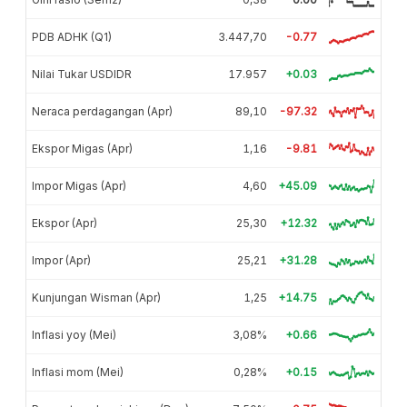
PDB ADHK (Q1)
3.447,70
-0.77
Nilai Tukar USDIDR
17.957
+0.03
Neraca perdagangan (Apr)
89,10
-97.32
Ekspor Migas (Apr)
1,16
-9.81
Impor Migas (Apr)
4,60
+45.09
Ekspor (Apr)
25,30
+12.32
Impor (Apr)
25,21
+31.28
Kunjungan Wisman (Apr)
1,25
+14.75
Inflasi yoy (Mei)
3,08%
+0.66
Inflasi mom (Mei)
0,28%
+0.15