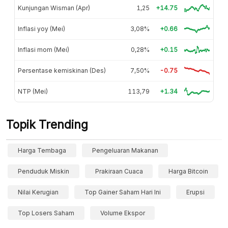
Kunjungan Wisman (Apr)
1,25
+14.75
Inflasi yoy (Mei)
3,08%
+0.66
Inflasi mom (Mei)
0,28%
+0.15
Persentase kemiskinan (Des)
7,50%
-0.75
NTP (Mei)
113,79
+1.34
Topik Trending
Harga Tembaga
Pengeluaran Makanan
Penduduk Miskin
Prakiraan Cuaca
Harga Bitcoin
Nilai Kerugian
Top Gainer Saham Hari Ini
Erupsi
Top Losers Saham
Volume Ekspor