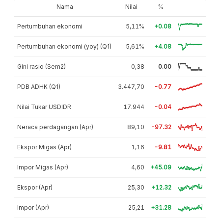
Nama
Nilai
%
Pertumbuhan ekonomi
5,11%
+0.08
Pertumbuhan ekonomi (yoy) (Q1)
5,61%
+4.08
Gini rasio (Sem2)
0,38
0.00
PDB ADHK (Q1)
3.447,70
-0.77
Nilai Tukar USDIDR
17.944
-0.04
Neraca perdagangan (Apr)
89,10
-97.32
Ekspor Migas (Apr)
1,16
-9.81
Impor Migas (Apr)
4,60
+45.09
Ekspor (Apr)
25,30
+12.32
Impor (Apr)
25,21
+31.28