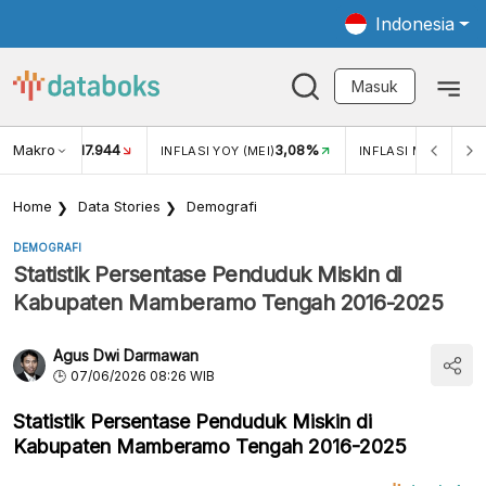
Indonesia
Masuk
Makro
17.944
3,08%
UKAR USD/IDR
INFLASI YOY (MEI)
INFLASI MOM (MEI)
Home
Data Stories
Demografi
DEMOGRAFI
Statistik Persentase Penduduk Miskin di
Kabupaten Mamberamo Tengah 2016-2025
Agus Dwi Darmawan
07/06/2026 08:26 WIB
Statistik Persentase Penduduk Miskin di
Kabupaten Mamberamo Tengah 2016-2025