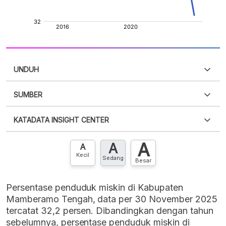
UNDUH
SUMBER
PDF
PNG
Silakan
login
untuk mengakses informasi ini
.
Belum
KATADATA INSIGHT CENTER
punya akun?
Silakan
Daftar sekarang
,
GRATIS!
XLS
EMBED
A
A
Hubungi sekarang »
A
Kecil
Sedang
Besar
Persentase penduduk miskin di Kabupaten
Mamberamo Tengah, data per 30 November 2025
tercatat 32,2 persen. Dibandingkan dengan tahun
sebelumnya, persentase penduduk miskin di