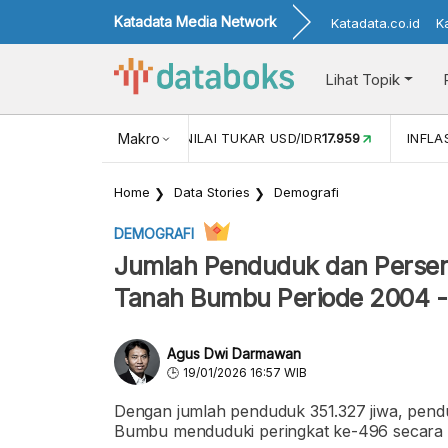
Katadata Media Network
Katadata.co.id
K
Lihat Topik
 (APR)
1,25
NILAI TUKAR USD/IDR
Makro
17.959
INFLASI YOY (MEI
Home
Data Stories
Demografi
DEMOGRAFI
Jumlah Penduduk dan Persen
Tanah Bumbu Periode 2004 
Agus Dwi Darmawan
19/01/2026 16:57 WIB
Dengan jumlah penduduk 351.327 jiwa, pend
Bumbu menduduki peringkat ke-496 secara n