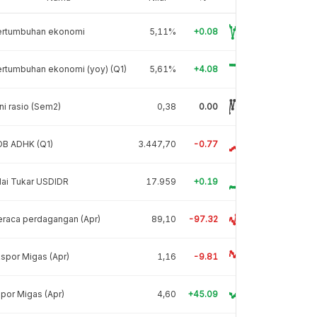
ertumbuhan ekonomi
5,11%
+0.08
rtumbuhan ekonomi (yoy) (Q1)
5,61%
+4.08
ni rasio (Sem2)
0,38
0.00
DB ADHK (Q1)
3.447,70
-0.77
lai Tukar USDIDR
17.959
+0.19
raca perdagangan (Apr)
89,10
-97.32
spor Migas (Apr)
1,16
-9.81
por Migas (Apr)
4,60
+45.09