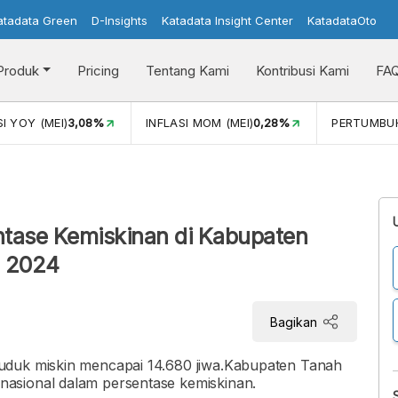
atadata Green
D-Insights
Katadata Insight Center
KatadataOto
Produk
Pricing
Tentang Kami
Kontribusi Kami
FA
)
3,08%
INFLASI MOM (MEI)
0,28%
PERTUMBUHAN EKON
tase Kemiskinan di Kabupaten
- 2024
Bagikan
uduk miskin mencapai 14.680 jiwa.Kabupaten Tanah
asional dalam persentase kemiskinan.