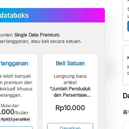
konten
Single Data Premium.
erlangganan, atau beli secara satuan.
rlangganan
Beli Satuan
s lebih banyak
Langsung baca
n premium dan
artikel
eksklusif khusus
“Jumlah Penduduk
D
pelanggan.
dan Persentase
Kemiskinan di
Mulai dari
Rp10.000
Kabupaten Tanah
.000
/bulan
Bumbu Periode
 Rp833 per artikel
2004 - 2024”.
Dapatkan