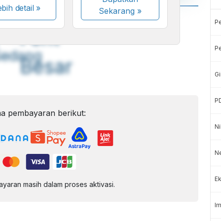
bih detail »
Sekarang
»
A
A
P
ont
Font
Pe
Sedang
Besar
Gi
P
a pembayaran berikut:
Ni
Ne
Ek
aran masih dalam proses aktivasi.
Im