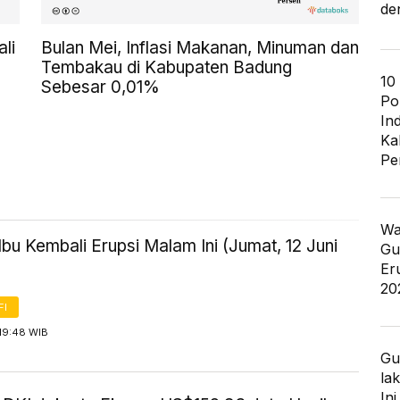
de
li
Bulan Mei, Inflasi Makanan, Minuman dan
Tembakau di Kabupaten Badung
10
Sebesar 0,01%
Po
In
Ka
Pe
Wa
bu Kembali Erupsi Malam Ini (Jumat, 12 Juni
Gu
Er
20
FI
19:48 WIB
Gu
la
In