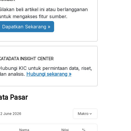
Silakan beli artikel ini atau berlangganan
untuk mengakses fitur sumber.
Dapatkan Sekarang »
KATADATA INSIGHT CENTER
Hubungi KIC untuk permintaan data, riset,
dan analisis.
Hubungi sekarang »
ata Pasar
12 June 2026
Makro
Nama
Nilai
%