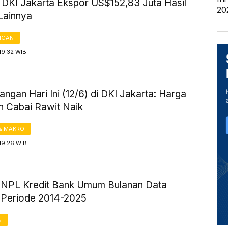
i DKI Jakarta Ekspor US$152,83 Juta Hasil
20
 Lainnya
NGAN
19:32 WIB
ngan Hari Ini (12/6) di DKI Jakarta: Harga
n Cabai Rawit Naik
& MAKRO
19:26 WIB
ik NPL Kredit Bank Umum Bulanan Data
 Periode 2014-2025
N