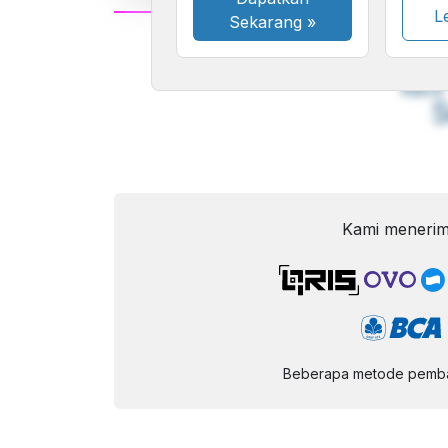
Le
Sekarang
»
A
Font
F
Kecil
Kami menerim
Beberapa metode pembay