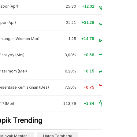
spor (Apr)
25,30
+12.32
por (Apr)
25,21
+31.28
njungan Wisman (Apr)
1,25
+14.75
flasi yoy (Mei)
3,08%
+0.66
flasi mom (Mei)
0,28%
+0.15
rsentase kemiskinan (Des)
7,50%
-0.75
TP (Mei)
113,79
+1.34
opik Trending
Minyak Mentah
Harga Tembaga