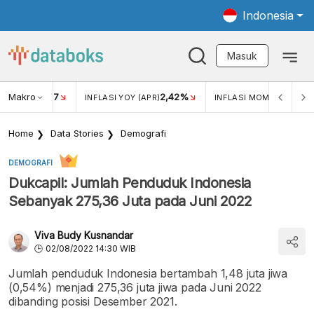
Indonesia
Masuk
Makro
17
2,42%
0,4
KAR USD/IDR
INFLASI YOY (APR)
INFLASI MOM (MAR)
Home
Data Stories
Demografi
DEMOGRAFI
Dukcapil: Jumlah Penduduk Indonesia
Sebanyak 275,36 Juta pada Juni 2022
Viva Budy Kusnandar
02/08/2022 14:30 WIB
Jumlah penduduk Indonesia bertambah 1,48 juta jiwa
(0,54%) menjadi 275,36 juta jiwa pada Juni 2022
dibanding posisi Desember 2021.