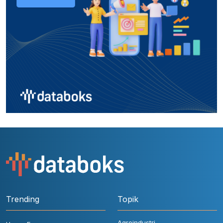
Trending
Topik
Agroindustri