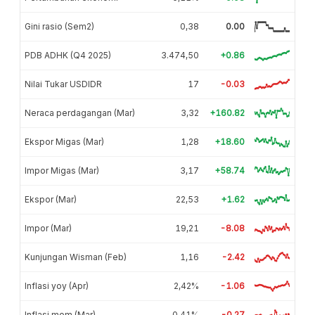
Gini rasio (Sem2)
0,38
0.00
PDB ADHK (Q4 2025)
3.474,50
+0.86
Nilai Tukar USDIDR
17
-0.03
Neraca perdagangan (Mar)
3,32
+160.82
Ekspor Migas (Mar)
1,28
+18.60
Impor Migas (Mar)
3,17
+58.74
Ekspor (Mar)
22,53
+1.62
Impor (Mar)
19,21
-8.08
Kunjungan Wisman (Feb)
1,16
-2.42
Inflasi yoy (Apr)
2,42%
-1.06
Inflasi mom (Mar)
0,41%
-0.27