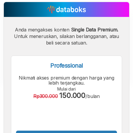
Anda mengakses konten
Single Data Premium.
Untuk meneruskan, silakan berlangganan, atau
beli secara satuan.
Professional
Nikmati akses premium dengan harga yang
lebih terjangkau.
Mulai dari
A
A
A
150.000
Rp300.000
/bulan
Font
Font
Font
Kecil
Sedang
Besar