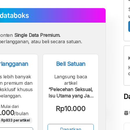
konten
Single Data Premium.
erlangganan, atau beli secara satuan.
rlangganan
Beli Satuan
s lebih banyak
Langsung baca
n premium dan
artikel
eksklusif khusus
“Pelecehan Seksual,
D
pelanggan.
Isu Utama yang Jadi
Perhatian Generasi
Mulai dari
Rp10.000
Muda Indonesia”.
.000
/bulan
 Rp833 per artikel
Dapatkan