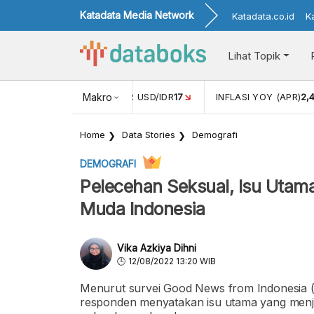
Katadata Media Network
Katadata.co.id
K
Lihat Topik
 (FEB)
1,16
NILAI TUKAR USD/IDR
Makro
17
INFLASI YOY (APR)
2,
Home
Data Stories
Demografi
DEMOGRAFI
Pelecehan Seksual, Isu Utama
Muda Indonesia
Vika Azkiya Dihni
12/08/2022 13:20 WIB
Menurut survei Good News from Indonesia (
responden menyatakan isu utama yang menja