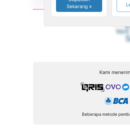
Le
Sekarang
»
A
Font
F
Kecil
Kami menerim
Beberapa metode pembay