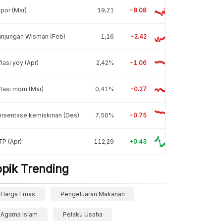
por (Mar)
19,21
-8.08
unjungan Wisman (Feb)
1,16
-2.42
flasi yoy (Apr)
2,42%
-1.06
flasi mom (Mar)
0,41%
-0.27
rsentase kemiskinan (Des)
7,50%
-0.75
P (Apr)
112,29
+0.43
opik Trending
Harga Emas
Pengeluaran Makanan
Agama Islam
Pelaku Usaha