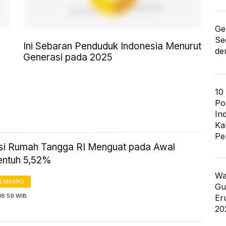
Ge
Se
Ini Sebaran Penduduk Indonesia Menurut
de
Generasi pada 2025
10
Po
In
Ka
Pe
i Rumah Tangga RI Menguat pada Awal
entuh 5,52%
Wa
& MAKRO
Gu
18:59 WIB
Er
20