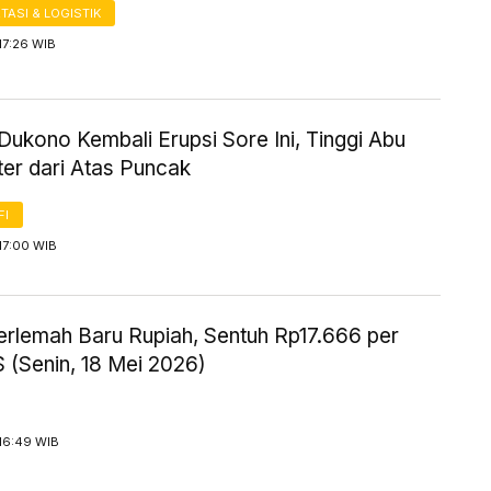
ASI & LOGISTIK
17:26 WIB
ukono Kembali Erupsi Sore Ini, Tinggi Abu
er dari Atas Puncak
FI
17:00 WIB
erlemah Baru Rupiah, Sentuh Rp17.666 per
 (Senin, 18 Mei 2026)
16:49 WIB