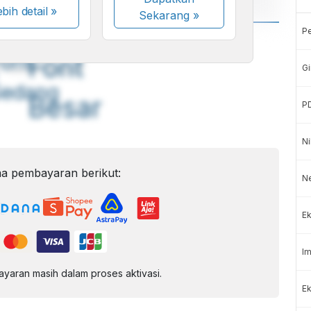
bih detail »
Sekarang
»
P
A
A
ont
Font
Gi
Sedang
Besar
P
Ni
a pembayaran berikut:
N
Ek
Im
aran masih dalam proses aktivasi.
Ek