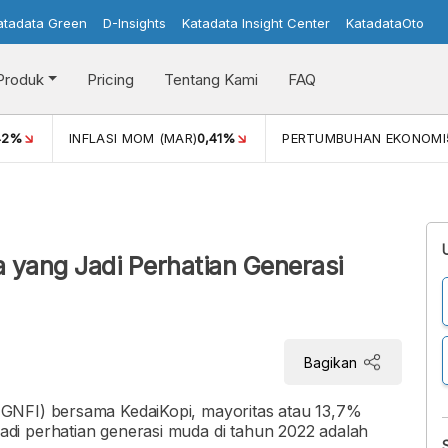
atadata Green
D-Insights
Katadata Insight Center
KatadataOto
Produk
Pricing
Tentang Kami
FAQ
42%
INFLASI MOM (MAR)
0,41%
PERTUMBUHAN EKONOMI
 yang Jadi Perhatian Generasi
Bagikan
GNFI) bersama KedaiKopi, mayoritas atau 13,7%
di perhatian generasi muda di tahun 2022 adalah