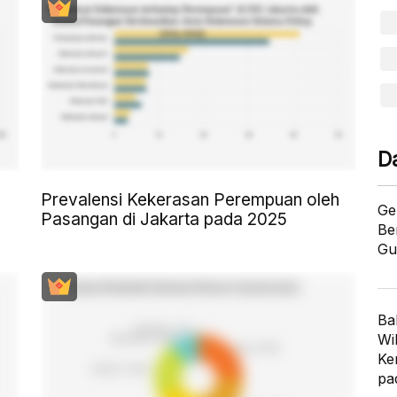
D
Prevalensi Kekerasan Perempuan oleh
Ge
Pasangan di Jakarta pada 2025
Be
Gu
Ba
Wi
Ke
pa