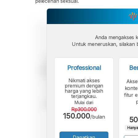
pelecehan seksual.
Anda mengakses 
Untuk meneruskan, silakan b
Professional
Be
Nikmati akses
Akse
premium dengan
konte
harga yang lebih
fitur 
terjangkau.
Mulai dari
Rp300.000
150.000
/bulan
50
Hanya
Dapatkan