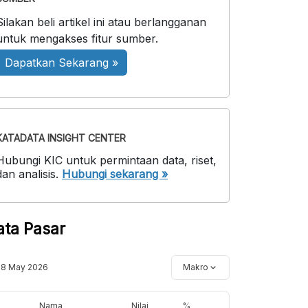
Silakan beli artikel ini atau berlangganan
untuk mengakses fitur sumber.
Dapatkan Sekarang »
KATADATA INSIGHT CENTER
Hubungi KIC untuk permintaan data, riset,
dan analisis.
Hubungi sekarang »
ata Pasar
18 May 2026
Makro
Nama
Nilai
%