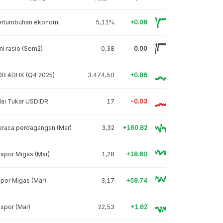
ertumbuhan ekonomi
5,11%
+0.08
ni rasio (Sem2)
0,38
0.00
DB ADHK (Q4 2025)
3.474,50
+0.86
lai Tukar USDIDR
17
-0.03
eraca perdagangan (Mar)
3,32
+160.82
spor Migas (Mar)
1,28
+18.60
por Migas (Mar)
3,17
+58.74
spor (Mar)
22,53
+1.62