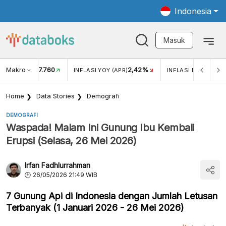
Indonesia
Masuk
Makro
17.760
2,42%
KAR USD/IDR
INFLASI YOY (APR)
INFLASI MOM (APR)
Home
Data Stories
Demografi
DEMOGRAFI
Waspada! Malam Ini Gunung Ibu Kembali
Erupsi (Selasa, 26 Mei 2026)
Irfan Fadhlurrahman
26/05/2026 21:49 WIB
7 Gunung Api di Indonesia dengan Jumlah Letusan
Terbanyak (1 Januari 2026 - 26 Mei 2026)