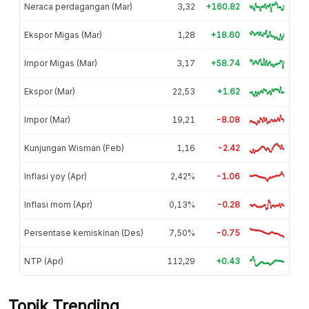
Neraca perdagangan (Mar)
3,32
+160.82
Ekspor Migas (Mar)
1,28
+18.60
Impor Migas (Mar)
3,17
+58.74
Ekspor (Mar)
22,53
+1.62
Impor (Mar)
19,21
-8.08
Kunjungan Wisman (Feb)
1,16
-2.42
Inflasi yoy (Apr)
2,42%
-1.06
Inflasi mom (Apr)
0,13%
-0.28
Persentase kemiskinan (Des)
7,50%
-0.75
NTP (Apr)
112,29
+0.43
Topik Trending