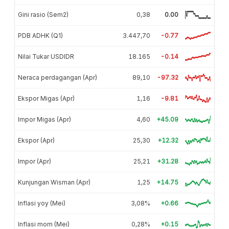
Gini rasio (Sem2)
0,38
0.00
PDB ADHK (Q1)
3.447,70
-0.77
Nilai Tukar USDIDR
18.165
-0.14
Neraca perdagangan (Apr)
89,10
-97.32
Ekspor Migas (Apr)
1,16
-9.81
Impor Migas (Apr)
4,60
+45.09
Ekspor (Apr)
25,30
+12.32
Impor (Apr)
25,21
+31.28
Kunjungan Wisman (Apr)
1,25
+14.75
Inflasi yoy (Mei)
3,08%
+0.66
Inflasi mom (Mei)
0,28%
+0.15