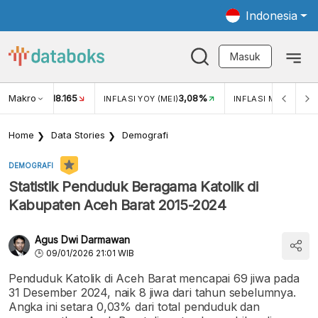
Indonesia
Masuk
Makro
18.165
3,08%
UKAR USD/IDR
INFLASI YOY (MEI)
INFLASI MOM (MEI)
Home
Data Stories
Demografi
DEMOGRAFI
Statistik Penduduk Beragama Katolik di
Kabupaten Aceh Barat 2015-2024
Agus Dwi Darmawan
09/01/2026 21:01 WIB
Penduduk Katolik di Aceh Barat mencapai 69 jiwa pada
31 Desember 2024, naik 8 jiwa dari tahun sebelumnya.
Angka ini setara 0,03% dari total penduduk dan