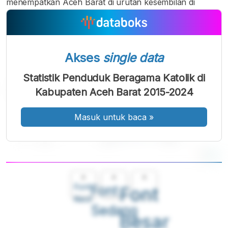
menempatkan Aceh Barat di urutan kesembilan di
Akses
single data
Statistik Penduduk Beragama Katolik di
Kabupaten Aceh Barat 2015-2024
Masuk untuk baca
»
A
A
A
Font
Font
Font
Kecil
Sedang
Besar